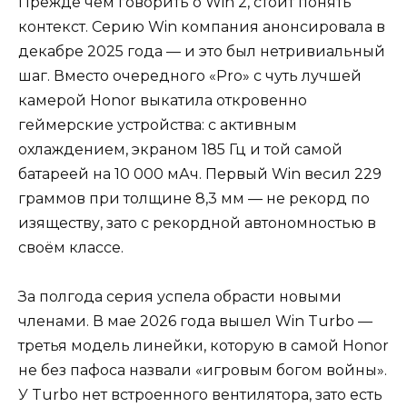
Прежде чем говорить о Win 2, стоит понять
контекст. Серию Win компания анонсировала в
декабре 2025 года — и это был нетривиальный
шаг. Вместо очередного «Pro» с чуть лучшей
камерой Honor выкатила откровенно
геймерские устройства: с активным
охлаждением, экраном 185 Гц и той самой
батареей на 10 000 мАч. Первый Win весил 229
граммов при толщине 8,3 мм — не рекорд по
изяществу, зато с рекордной автономностью в
своём классе.
За полгода серия успела обрасти новыми
членами. В мае 2026 года вышел Win Turbo —
третья модель линейки, которую в самой Honor
не без пафоса назвали «игровым богом войны».
У Turbo нет встроенного вентилятора, зато есть