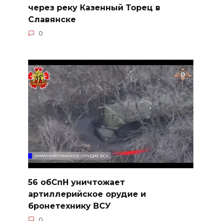
через реку Казенный Торец в
Славянске
0
56 обСпН уничтожает
артиллерийское орудие и
бронетехнику ВСУ
0