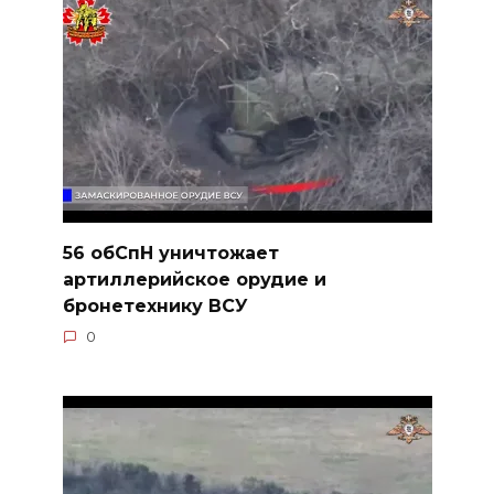
56 обСпН уничтожает
артиллерийское орудие и
бронетехнику ВСУ
0