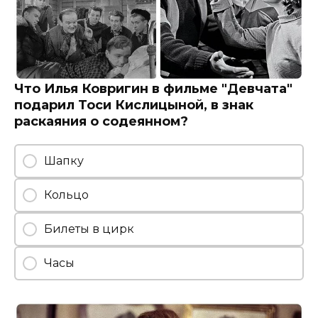
Что Илья Ковригин в фильме "Девчата"
подарил Тоси Кислицыной, в знак
раскаяния о содеянном?
Шапку
Кольцо
Билеты в цирк
Часы