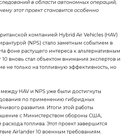
следований в области автономных операций,
чему этот проект становится особенно
танской компанией Hybrid Air Vehicles (HAV)
рантурой (NPS) стало заметным событием в
а фоне растущего интереса к альтернативным
r 10 вновь стал объектом внимания экспертов и
е не только на топливную эффективность, но
а между HAV и NPS уже были достигнуты
едования по применению гибридных
йчивого развития. Итоги этой работы
лашение с Министерством обороны США,
расхода топлива. Этот проект завершится
твие Airlander 10 военным требованиям.