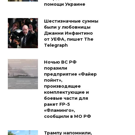
помощи Украине
Шестизначные суммы
были у любовницы
Джанни Инфантино
от УЕФА, пишет The
Telegraph
Ночью ВС РФ
поразили
предприятие «Файер
пойнт»,
производящее
комплектующие и
боевые части для
ракет FP-5
«Фламинго»,
сообщили в МО РФ
Трампу напомнили,