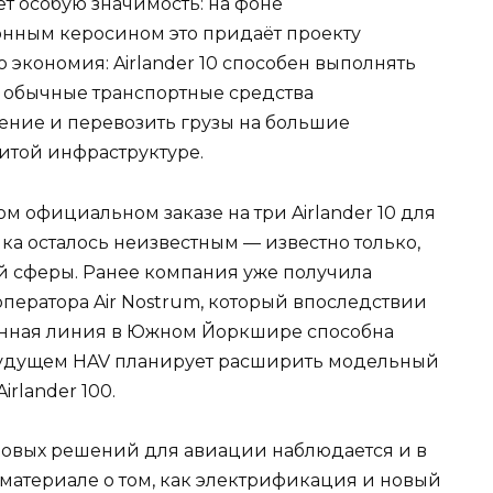
т особую значимость: на фоне
нным керосином это придаёт проекту
о экономия: Airlander 10 способен выполнять
е обычные транспортные средства
ение и перевозить грузы на большие
итой инфраструктуре.
м официальном заказе на три Airlander 10 для
ика осталось неизвестным — известно только,
ой сферы. Ранее компания уже получила
оператора Air Nostrum, который впоследствии
енная линия в Южном Йоркшире способна
в будущем HAV планирует расширить модельный
rlander 100.
 новых решений для авиации наблюдается и в
 материале о том, как электрификация и новый