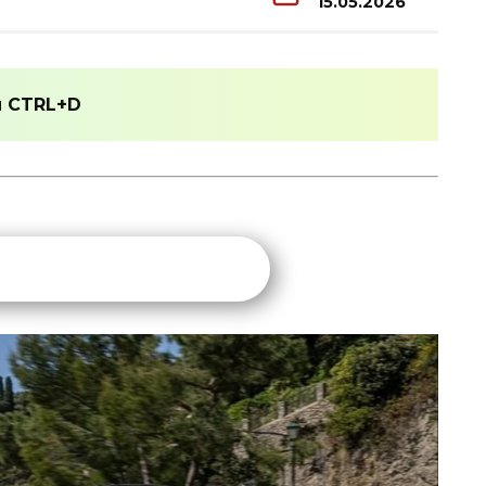
15.05.2026
и
CTRL+D