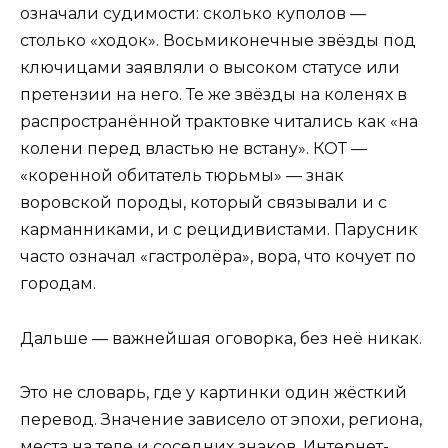
означали судимости: сколько куполов —
столько «ходок». Восьмиконечные звёзды под
ключицами заявляли о высоком статусе или
претензии на него. Те же звёзды на коленях в
распространённой трактовке читались как «на
колени перед властью не встану». КОТ —
«коренной обитатель тюрьмы» — знак
воровской породы, который связывали и с
карманниками, и с рецидивистами. Парусник
часто означал «гастролёра», вора, что кочует по
городам.
Дальше — важнейшая оговорка, без неё никак.
Это не словарь, где у картинки один жёсткий
перевод. Значение зависело от эпохи, региона,
места на теле и соседних знаков. Интернет-