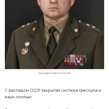
Аркадий Бронников
С распадом СССР закрытая система треснула и
язык поплыл.