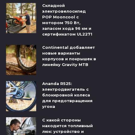
Складной
электровелосипед
POP Mooncool с
мотором 750 Вт,
запасом хода 96 км и
сертификатом UL2271
Continental добавляет
новые варианты
корпусов и покрышек в
линейку Gravity MTB
Ananda R525:
электродвигатель с
блокировкой колеса
для предотвращения
угона
С какой стороны
находится топливный
люк: устройство и