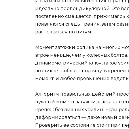
Из-за изгиба шпильки ролик теряет п
идеально перпендикулярной. Это вед
постепенно смещается, прижимаясь к
появляются следы трения, затем рези
расползаться по нитям.
Момент затяжки ролика на многих мот
втрое меньше, чем у колесных болтов.
динамометрический ключ, такое усил
возникает соблазн подтянуть крепеж
момент, и любое превышение ведет 
Алгоритм правильных действий прост
нужный момент затяжки, выставьте е
крепеж без лишних усилий. Если рол
деформироваться — даже новый ремен
Проверить ее состояние стоит при пе