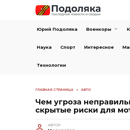
Перейти
к
содержанию
Юрий Подоляка
Военкоры
К
Наука
Спорт
Интересное
Ма
Технологии
ГЛАВНАЯ СТРАНИЦА
»
АВТО
Чем угроза неправиль
скрытые риски для мо
АВТОР