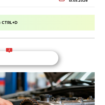
15.05.2026
и
CTRL+D
2