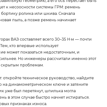
равильную геометрию, а его ось перестает быть
ет к несоосности системы ГРМ: ремень
 бортику ролика или шкива. Сначала
новая пыль, а позже ремень начинает
орах ВАЗ составляет всего 30–35 Н·м — почти
 Тем, кто впервые использует
ие может показаться недостаточным, и
 сильнее. Но инженеры рассчитали именно этот
к скрытым проблемам.
: откройте техническое руководство, найдите
го на динамометрическом ключе и затяните
ик уже был перетянут, шпилька могла
ь в этом случае быстро начнет истираться.
рвых признаках износа.