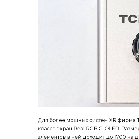
Для более мощных систем XR фирма T
классе экран Real RGB G-OLED. Разме
элементов в ней доходит до 1700 на 