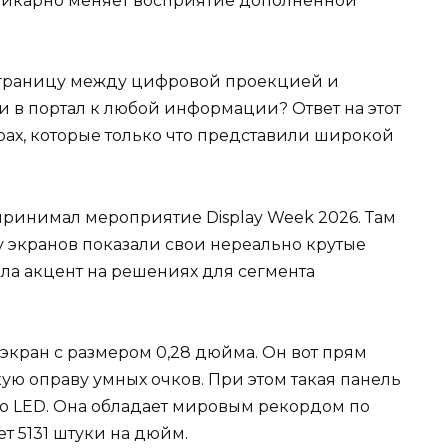
 шикарно меняет восприятие дополненной
 границу между цифровой проекцией и
и в портал к любой информации? Ответ на этот
ах, которые только что представили широкой
ринимал мероприятие Display Week 2026. Там
 экранов показали свои нереально крутые
ла акцент на решениях для сегмента
кран с размером 0,28 дюйма. Он вот прям
ую оправу умных очков. При этом такая панель
ro LED. Она обладает мировым рекордом по
т 5131 штуки на дюйм.