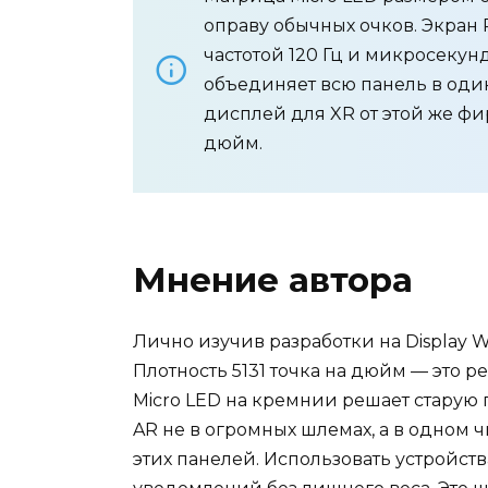
оправу обычных очков. Экран 
частотой 120 Гц и микросекун
объединяет всю панель в од
дисплей для XR от этой же ф
дюйм.
Мнение автора
Лично изучив разработки на Display 
Плотность 5131 точка на дюйм — это р
Micro LED на кремнии решает старую 
AR не в огромных шлемах, а в одном ч
этих панелей. Использовать устройств