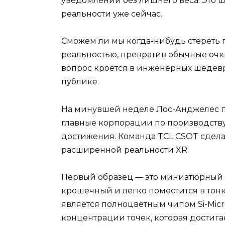
уведомлений без лишнего веса. Это
реальности уже сейчас.
Сможем ли мы когда-нибудь стереть
реальностью, превратив обычные очк
вопрос кроется в инженерных шедевр
публике.
На минувшей неделе Лос-Анджелес п
главные корпорации по производству
достижения. Команда TCL CSOT сдела
расширенной реальности XR.
Первый образец — это миниатюрный э
крошечный и легко поместится в тонк
является полноцветным чипом Si-Mic
концентрации точек, которая достигае