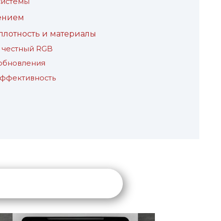
системы
ением
 плотность и материалы
 честный RGB
 обновления
эффективность