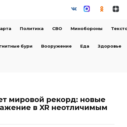
арта
Политика
СВО
Минобороны
Текст
гнитные бури
Вооружение
Еда
Здоровье
ет мировой рекорд: новые
ражение в XR неотличимым