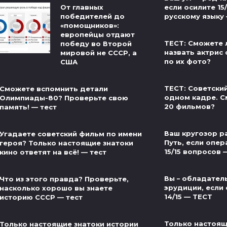
От главных
если осилите 15
победителей до
русскому языку
«помощников»:
европейцы отдают
ТЕСТ: Сможете 
победу во Второй
назвать актрис 
мировой не СССР, а
по их фото?
США
ТЕСТ: Советски
Сможете вспомнить детали
одном кадре. С
Олимпиады-80? Проверьте свою
20 фильмов?
память! — тест
Ваш кругозор р
Угадаете советский фильм по имени
Путь, если опер
героя? Только настоящие знатоки
15/15 вопросов 
кино ответят на всё! — тест
Вы – обладател
Что из этого правда? Проверьте,
эрудиции, если 
насколько хорошо вы знаете
14/15 — ТЕСТ
историю СССР — тест
Только настоящ
Только настоящие знатоки истории