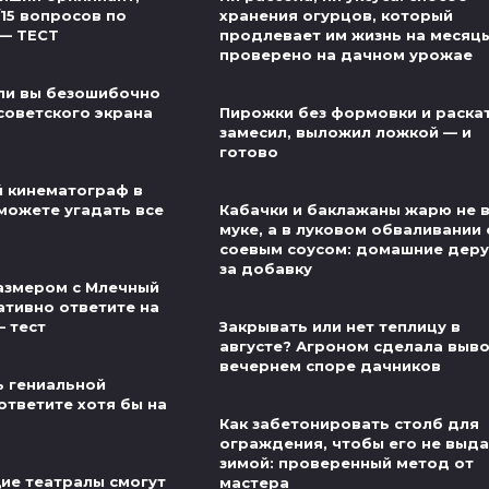
/15 вопросов по
хранения огурцов, который
 — ТЕСТ
продлевает им жизнь на месяц
проверено на дачном урожае
ли вы безошибочно
советского экрана
Пирожки без формовки и раскат
замесил, выложил ложкой — и
готово
й кинематограф в
можете угадать все
Кабачки и баклажаны жарю не 
муке, а в луковом обваливании 
соевым соусом: домашние деру
за добавку
азмером с Млечный
ативно ответите на
— тест
Закрывать или нет теплицу в
августе? Агроном сделала выво
вечернем споре дачников
ь гениальной
ответите хотя бы на
Как забетонировать столб для
ограждения, чтобы его не выд
зимой: проверенный метод от
ие театралы смогут
мастера