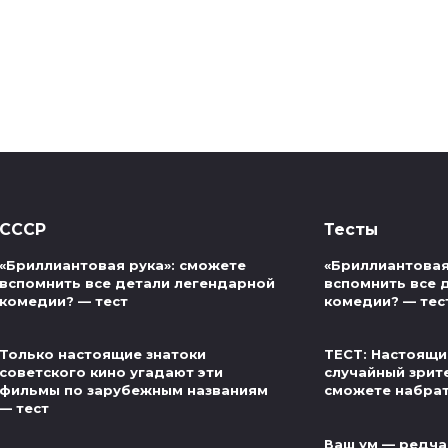
СССР
Тесты
«Бриллиантовая рука»: сможете
«Бриллиантовая
вспомнить все детали легендарной
вспомнить все 
комедии? — тест
комедии? — тес
Только настоящие знатоки
ТЕСТ: Настоящи
советского кино угадают эти
случайный зрит
фильмы по зарубежным названиям
сможете набра
— тест
Ваш ум — редча