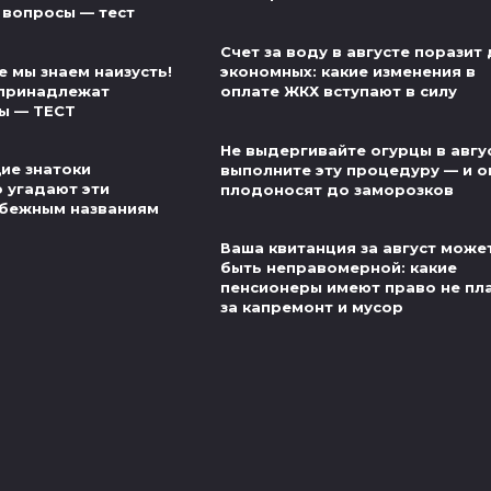
 вопросы — тест
Счет за воду в августе поразит
 мы знаем наизусть!
экономных: какие изменения в
 принадлежат
оплате ЖКХ вступают в силу
ы — ТЕСТ
Не выдергивайте огурцы в авгу
ие знатоки
выполните эту процедуру — и о
о угадают эти
плодоносят до заморозков
убежным названиям
Ваша квитанция за август може
быть неправомерной: какие
пенсионеры имеют право не пл
за капремонт и мусор