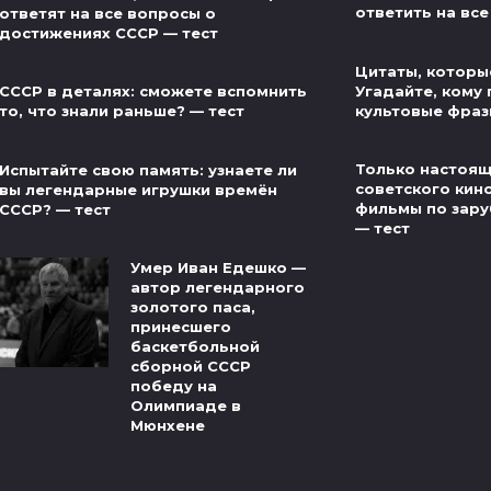
ответить на все
ответят на все вопросы о
достижениях СССР — тест
Цитаты, которые
Угадайте, кому
СССР в деталях: сможете вспомнить
культовые фраз
то, что знали раньше? — тест
Только настоящ
Испытайте свою память: узнаете ли
советского кин
вы легендарные игрушки времён
фильмы по зар
СССР? — тест
— тест
Умер Иван Едешко —
автор легендарного
золотого паса,
принесшего
баскетбольной
сборной СССР
победу на
Олимпиаде в
Мюнхене