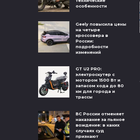
технические
особенности
Geely повысила цены
на четыре
кроссовера в
России:
подробности
изменений
GT U2 PRO:
электроскутер с
мотором 1500 Вт и
запасом хода до 80
км для города и
трассы
ВС России отменяет
наказание за пьяное
вождение: в каких
случаях суд
признают