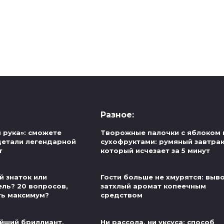
Разное:
 рука»: сможете
Творожные палочки с яблоком 
детали легендарной
сухофруктами: румяный завтрак
т
который исчезает за 5 минут
й знаток или
Гости больше не хмурятся: выв
ель? 20 вопросов,
затхлый аромат копеечным
ть максимум?
средством
йший бриллиант,
Ни рассола, ни уксуса: способ