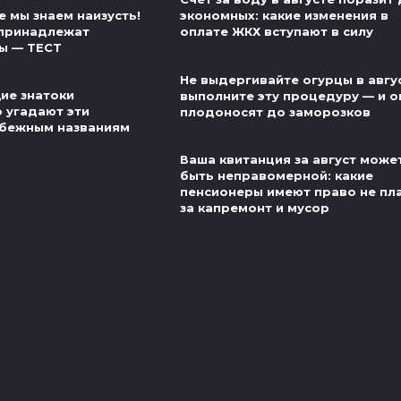
 мы знаем наизусть!
экономных: какие изменения в
 принадлежат
оплате ЖКХ вступают в силу
ы — ТЕСТ
Не выдергивайте огурцы в авгу
ие знатоки
выполните эту процедуру — и о
о угадают эти
плодоносят до заморозков
убежным названиям
Ваша квитанция за август може
быть неправомерной: какие
пенсионеры имеют право не пл
за капремонт и мусор