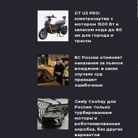
GT U2 PRO:
электроскутер с
мотором 1500 Вт и
запасом хода до 80
км для города и
трассы
ВС России отменяет
наказание за пьяное
вождение: в каких
случаях суд
признают
ошибочным
Geely Coolray для
России: только
турбированные
моторы и
роботизированная
коробка, без других
вариантов