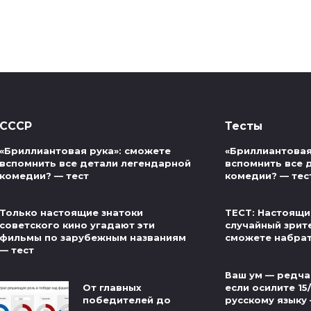
СССР
Тесты
«Бриллиантовая рука»: сможете
«Бриллиантовая
вспомнить все детали легендарной
вспомнить все 
комедии? — тест
комедии? — тес
Только настоящие знатоки
ТЕСТ: Настоящи
советского кино угадают эти
случайный зрит
фильмы по зарубежным названиям
сможете набра
— тест
Ваш ум — редча
От главных
если осилите 15
победителей до
русскому языку