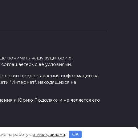
учше понимать нашу аудиторию.
 соглашаетесь с её условиями.
нологии предоставления информации на
ети "Интернет", находящихся на
шения к Юрию Подоляке и не является его
сие на работу с
этими файлами
.
OK