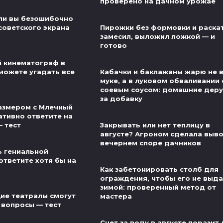
проверено на дачном урожае
ли вы безошибочно
советского экрана
Пирожки без формовки и раскат
замесил, выложил ложкой — и
готово
й кинематограф в
можете угадать все
Кабачки и баклажаны жарю не 
муке, а в луковом обваливании 
соевым соусом: домашние деру
за добавку
азмером с Млечный
ативно ответите на
— тест
Закрывать или нет теплицу в
августе? Агроном сделала выво
вечернем споре дачников
ь гениальной
ответите хотя бы на
Как забетонировать столб для
ограждения, чтобы его не выд
зимой: проверенный метод от
ие театралы смогут
мастера
 вопросы — тест
Счет за воду в августе поразит