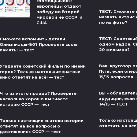
«помощников»:
европейцы отдают
ТЕСТ: Сможете 
победу во Второй
назвать актрис 
мировой не СССР, а
по их фото?
США
ТЕСТ: Советски
Сможете вспомнить детали
одном кадре. С
Олимпиады-80? Проверьте свою
20 фильмов?
память! — тест
Ваш кругозор р
Угадаете советский фильм по имени
Путь, если опер
героя? Только настоящие знатоки
15/15 вопросов 
кино ответят на всё! — тест
Вы – обладател
Что из этого правда? Проверьте,
эрудиции, если 
насколько хорошо вы знаете
14/15 — ТЕСТ
историю СССР — тест
Только настоящ
Только настоящие знатоки истории
ответить на все
ответят на все вопросы о
достижениях СССР — тест