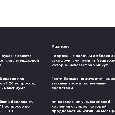
Разное:
 рука»: сможете
Творожные палочки с яблоком 
детали легендарной
сухофруктами: румяный завтрак
т
который исчезает за 5 минут
й знаток или
Гости больше не хмурятся: выв
ель? 20 вопросов,
затхлый аромат копеечным
ть максимум?
средством
йший бриллиант,
Ни рассола, ни уксуса: способ
/15 вопросов по
хранения огурцов, который
 — ТЕСТ
продлевает им жизнь на месяц