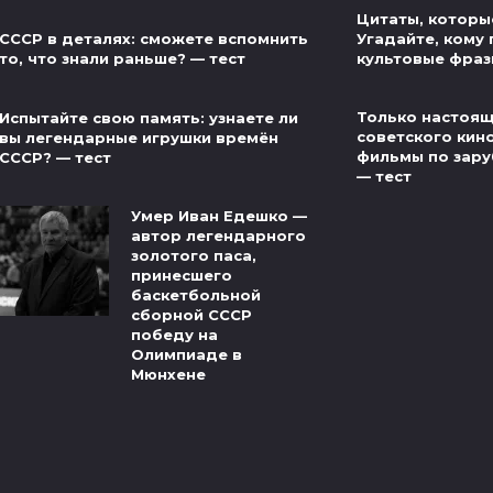
Цитаты, которые
Угадайте, кому
СССР в деталях: сможете вспомнить
культовые фраз
то, что знали раньше? — тест
Только настоящ
Испытайте свою память: узнаете ли
советского кин
вы легендарные игрушки времён
фильмы по зар
СССР? — тест
— тест
Умер Иван Едешко —
автор легендарного
золотого паса,
принесшего
баскетбольной
сборной СССР
победу на
Олимпиаде в
Мюнхене