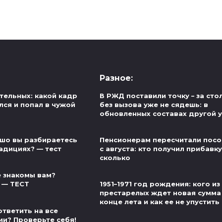
Разное:
тельных: какой кадр
В РЖД поставили точку – за сто
лся и попал в чужой
без вызова уже не сядешь: в
обновленных составах другой 
шо вы разбираетесь
Пенсионерам пересчитали пос
адициях? — тест
с августа: кто получил прибавку
сколько
 знакомы вам?
 — ТЕСТ
1951–1971 год рождения: кого из
престарелых ждет новая сумма
конце лета и как ее не упустить
ответить на все
ии? Проверьте себя!