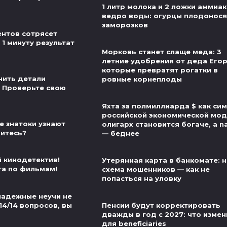
1 литр молока и 2 ложки аммиак
ведро воды: огурцы плодонося
заморозков
нтов сотрясет
 1 минуту результат
Морковь станет слаще меда: 3
летние удобрения от деда Егор
которые превратят рогатки в
нить детали
ровные корнеплоды
 Проверьте свою
Яхта за полмиллиарда $ как си
российской экономической мод
е знатоки узнают
олигарх становится богаче, а n
витесь?
— беднее
й кинодетектив!
Утерянная карта в банкомате: 
та по фильмам!
схема мошенников — как не
попасться на уловку
надежные неучи не
14/14 вопросов, вы
Пенсии будут корректировать
дважды в год с 2027: что измен
для beneficiaries