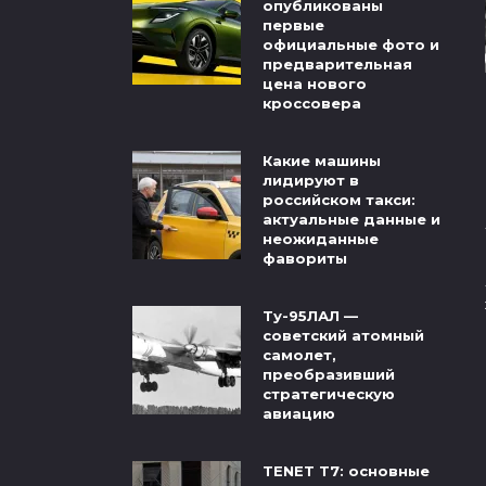
опубликованы
первые
официальные фото и
предварительная
цена нового
кроссовера
Какие машины
лидируют в
российском такси:
актуальные данные и
неожиданные
фавориты
Ту-95ЛАЛ —
советский атомный
самолет,
преобразивший
стратегическую
авиацию
TENET T7: основные