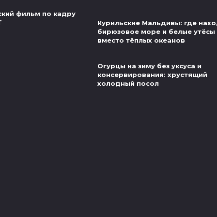
ский фильм по кадру
Т
Курильские Мальдивы: где нах
бирюзовое море и белые утёсы
вместо тёплых океанов
Огурцы на зиму без уксуса и
консервирования: хрустящий
холодный посол