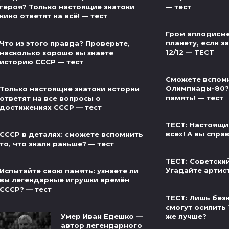
— тест
героя? Только настоящие знатоки
кино ответят на всё! — тест
Гром аплодисме
планету, если за
Что из этого правда? Проверьте,
12/12 — ТЕСТ
насколько хорошо вы знаете
историю СССР — тест
Сможете вспом
Олимпиады-80?
Только настоящие знатоки истории
память! — тест
ответят на все вопросы о
достижениях СССР — тест
ТЕСТ: Настоящи
всех! А вы спра
СССР в деталях: сможете вспомнить
то, что знали раньше? — тест
ТЕСТ: Советски
Угадайте артис
Испытайте свою память: узнаете ли
вы легендарные игрушки времён
СССР? — тест
ТЕСТ: Лишь без
смогут осилить 
же лучше?
Умер Иван Едешко —
автор легендарного