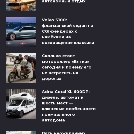
автономный отдых
Volvo S100:
флагманский седан на
CGI-рендерах с
намёками на
возвращение классики
Сколько стоит
мотороллер «Вятка»
сегодня и почему его
не встретить на
дорогах
Adria Coral XL 600DP:
дизель, автомат и
шесть мест —
ключевые особенности
премиального
автодома
Пять неожиданных