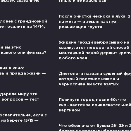
 фразу, сказанную
гнило и не красилось
После очистки чеснока и лука: 2
еловек с грандиозной
на метр — и земля как пух,
т осилить на 14/14,
реанимация грунта
Жидкие гвозди выбрасываю на
и вы этих
свалку: этот недорогой способ 
 какого они фильма?
монтажной пеной держит креп
любого клея
вня в кино:
ь и правда жизни —
Диетологи назвали сушеный фру
который полезнее изюма и
чернослива вместе взятых
одарила миру эти
5 вопросов — тест
Покинуть город после 60: что
скрывается за привлекательно
картиной
ослепительна, если с
наберете 15/15 —
Что обозначают буквы 2К, 3Э и 
билете на поезд: выбираем ваг