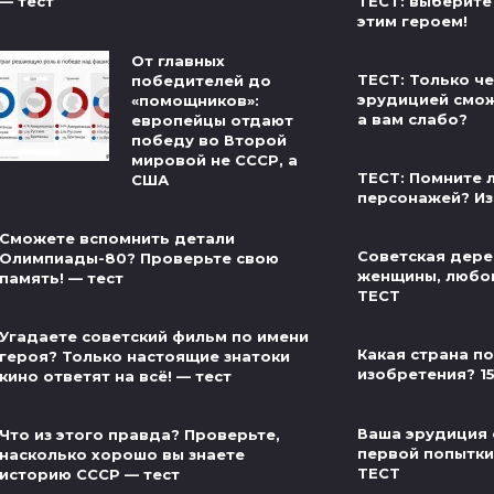
ТЕСТ: выберите
— тест
этим героем!
От главных
ТЕСТ: Только ч
победителей до
эрудицией сможе
«помощников»:
а вам слабо?
европейцы отдают
победу во Второй
мировой не СССР, а
ТЕСТ: Помните л
США
персонажей? Из
Сможете вспомнить детали
Советская дере
Олимпиады-80? Проверьте свою
женщины, любов
память! — тест
ТЕСТ
Угадаете советский фильм по имени
Какая страна п
героя? Только настоящие знатоки
изобретения? 1
кино ответят на всё! — тест
Ваша эрудиция 
Что из этого правда? Проверьте,
первой попытки 
насколько хорошо вы знаете
ТЕСТ
историю СССР — тест