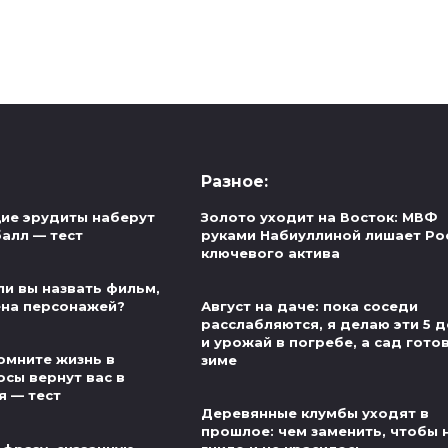
Разное:
ие эрудиты наберут
Золото уходит на Восток: МВФ
алл — тест
руками Набиуллиной лишает Ро
ключевого актива
ли вы назвать фильм,
ена персонажей?
Август на даче: пока соседи
расслабляются, я делаю эти 5 
и урожай в погребе, а сад готов
омните жизнь в
зиме
осы вернут вас в
я — тест
Деревянные клумбы уходят в
прошлое: чем заменить, чтобы 