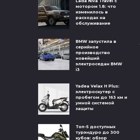
Lada Niva Travel с
мотором 1.8: что
изменилось в
расходах на
обслуживание
BMW запустила в
серийное
производство
новейший
электроседан BMW
i3
Yadea Velax H Plus:
электроскутер с
пробегом до 163 км и
умной системой
защиты
Топ-5 доступных
турэндуро до 300
кубов: обзор