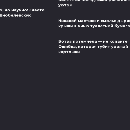
уютом
, но научно! Знаете,
 Шнобелевскую
Никакой мастики и смолы: дыр
крыши я чиню туалетной бумаг
Ботва потемнела — не копайте!
Ошибка, которая губит урожай
картошки