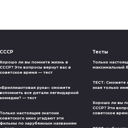
СССР
Тесты
Хорошо ли вы помните жизнь в
Только настоящ
СССР? Эти вопросы вернут вас в
максимальный б
советское время — тест
ТЕСТ: Сможете 
«Бриллиантовая рука»: сможете
зная только им
вспомнить все детали легендарной
комедии? — тест
Хорошо ли вы п
СССР? Эти вопр
Только настоящие знатоки
советское врем
советского кино угадают эти
фильмы по зарубежным названиям