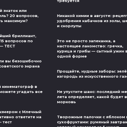
требуется
й знаток или
ель? 20 вопросов,
Никакой химии в августе: рецеп
ть максимум?
удобрения кабачков из золы, ш
и скорлупы
йший бриллиант,
/15 вопросов по
Это не просто запеканка, а
 — ТЕСТ
настоящее лакомство: гречка,
курица и грибы — сытный ужин 
одной форме
ли вы безошибочно
советского экрана
Прощайте, нудные заборы: зел
изгородь из искусственного га
й кинематограф в
можете угадать все
Не упустите шанс: последний м
лета определяет, какой будет 
морковь
азмером с Млечный
ативно ответите на
Творожные палочки с яблоком 
— тест
сухофруктами: румяный завтрак