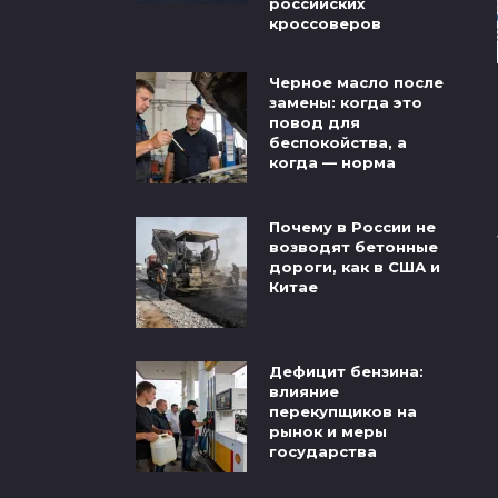
российских
кроссоверов
Черное масло после
замены: когда это
повод для
беспокойства, а
когда — норма
Почему в России не
возводят бетонные
дороги, как в США и
Китае
Дефицит бензина:
влияние
перекупщиков на
рынок и меры
государства