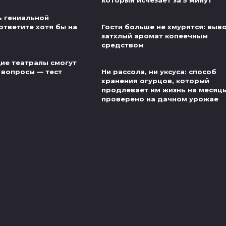
который исчезает за 5 минут
ь гениальной
ответите хотя бы на
Гости больше не хмурятся: выв
затхлый аромат копеечным
средством
ие театралы смогут
 вопросы — тест
Ни рассола, ни уксуса: способ
хранения огурцов, который
продлевает им жизнь на месяц
проверено на дачном урожае