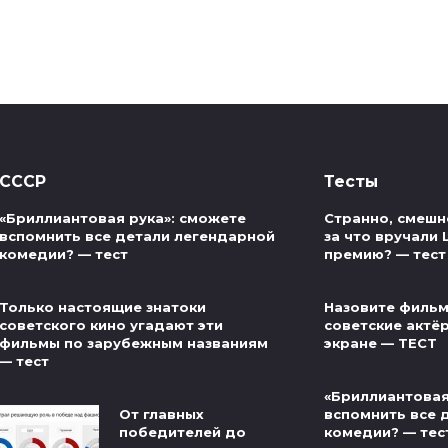
СССР
Тесты
«Бриллиантовая рука»: сможете
Странно, смешно
вспомнить все детали легендарной
за что вручали
комедии? — тест
премию? — тест
Только настоящие знатоки
Назовите фильм
советского кино угадают эти
советские актё
фильмы по зарубежным названиям
экране — ТЕСТ
— тест
«Бриллиантовая
От главных
вспомнить все 
победителей до
комедии? — тес