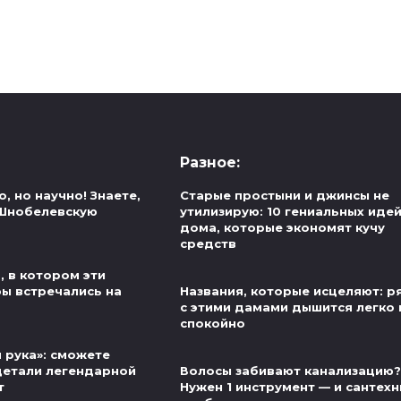
Разное:
, но научно! Знаете,
Старые простыни и джинсы не
 Шнобелевскую
утилизирую: 10 гениальных иде
дома, которые экономят кучу
средств
, в котором эти
ры встречались на
Названия, которые исцеляют: 
с этими дамами дышится легко 
спокойно
 рука»: сможете
детали легендарной
Волосы забивают канализацию?
т
Нужен 1 инструмент — и сантехн