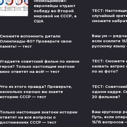
«помощников»:
европейцы отдают
ТЕСТ: Настоящи
победу во Второй
случайный зрит
мировой не СССР, а
сможете набра
США
Ваш ум — редча
Сможете вспомнить детали
если осилите 15
Олимпиады-80? Проверьте свою
русскому языку
память! — тест
ТЕСТ: Сможете 
Угадаете советский фильм по имени
назвать актрис 
героя? Только настоящие знатоки
по их фото?
кино ответят на всё! — тест
ТЕСТ: Советски
Что из этого правда? Проверьте,
одном кадре. С
насколько хорошо вы знаете
20 фильмов?
историю СССР — тест
Ваш кругозор р
Только настоящие знатоки истории
Путь, если опер
ответят на все вопросы о
15/15 вопросов 
достижениях СССР — тест