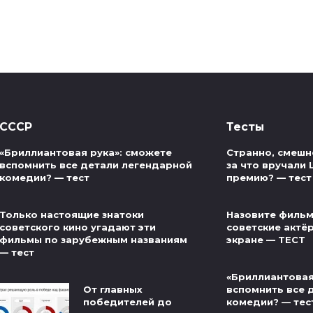
СССР
Тесты
«Бриллиантовая рука»: сможете
Странно, смешно
вспомнить все детали легендарной
за что вручали
комедии? — тест
премию? — тест
Только настоящие знатоки
Назовите фильм
советского кино угадают эти
советские актё
фильмы по зарубежным названиям
экране — ТЕСТ
— тест
«Бриллиантовая
От главных
вспомнить все 
победителей до
комедии? — тес