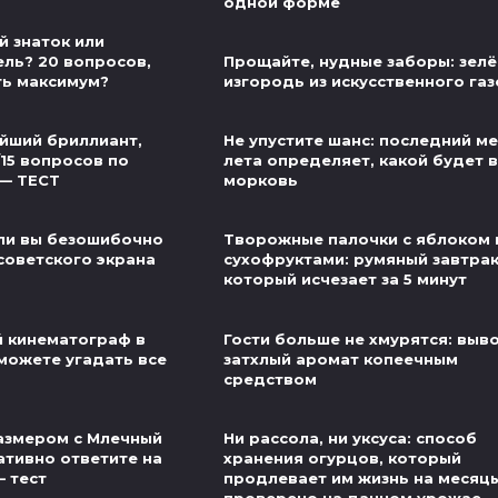
одной форме
й знаток или
ель? 20 вопросов,
Прощайте, нудные заборы: зел
ть максимум?
изгородь из искусственного га
йший бриллиант,
Не упустите шанс: последний м
/15 вопросов по
лета определяет, какой будет 
 — ТЕСТ
морковь
ли вы безошибочно
Творожные палочки с яблоком 
советского экрана
сухофруктами: румяный завтрак
который исчезает за 5 минут
й кинематограф в
Гости больше не хмурятся: выв
можете угадать все
затхлый аромат копеечным
средством
азмером с Млечный
Ни рассола, ни уксуса: способ
ативно ответите на
хранения огурцов, который
— тест
продлевает им жизнь на месяц