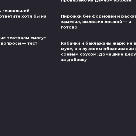
проверено на дачном урожае
ь гениальной
ответите хотя бы на
Пирожки без формовки и раскат
замесил, выложил ложкой — и
готово
ие театралы смогут
 вопросы — тест
Кабачки и баклажаны жарю не 
муке, а в луковом обваливании 
соевым соусом: домашние деру
за добавку