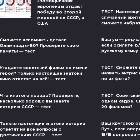
«помощников»:
европейцы отдают
ТЕСТ: Настоящи
победу во Второй
случайный зрит
мировой не СССР, а
сможете набра
США
Ваш ум — редча
Сможете вспомнить детали
если осилите 15
Олимпиады-80? Проверьте свою
русскому языку
память! — тест
ТЕСТ: Сможете 
Угадаете советский фильм по имени
назвать актрис 
героя? Только настоящие знатоки
по их фото?
кино ответят на всё! — тест
ТЕСТ: Советски
Что из этого правда? Проверьте,
одном кадре. С
насколько хорошо вы знаете
20 фильмов?
историю СССР — тест
Ваш кругозор р
Только настоящие знатоки истории
Путь, если опер
ответят на все вопросы о
15/15 вопросов 
достижениях СССР — тест