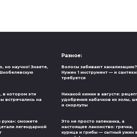
Разное:
, но научно! Знаете,
Волосы забивают канализацию?
 Шнобелевскую
Нужен 1 инструмент — и сантехн
требуется
, в котором эти
Никакой химии в августе: рецеп
ры встречались на
удобрения кабачков из золы, ш
и скорлупы
 рука»: сможете
Это не просто запеканка, а
детали легендарной
настоящее лакомство: гречка,
т
курица и грибы — сытный ужин 