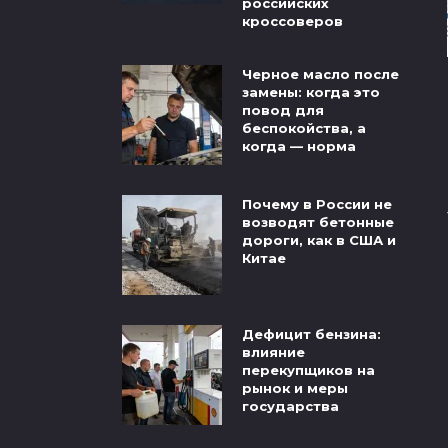
российских
кроссоверов
Черное масло после
замены: когда это
повод для
беспокойства, а
когда — норма
Почему в России не
возводят бетонные
дороги, как в США и
Китае
Дефицит бензина:
влияние
перекупщиков на
рынок и меры
государства