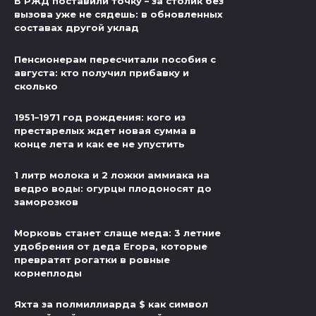
В РЖД поставили точку – за столик без
вызова уже не сядешь: в обновленных
составах другой уклад
Пенсионерам пересчитали пособия с
августа: кто получил прибавку и
сколько
1951–1971 год рождения: кого из
престарелых ждет новая сумма в
конце лета и как ее не упустить
1 литр молока и 2 ложки аммиака на
ведро воды: огурцы плодоносят до
заморозков
Морковь станет слаще меда: 3 летние
удобрения от деда Егора, которые
превратят рогатки в ровные
корнеплоды
Яхта за полмиллиарда $ как символ