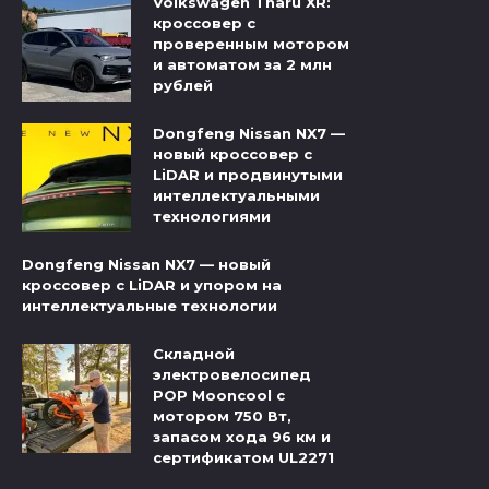
Volkswagen Tharu XR:
кроссовер с
проверенным мотором
и автоматом за 2 млн
рублей
Dongfeng Nissan NX7 —
новый кроссовер с
LiDAR и продвинутыми
интеллектуальными
технологиями
Dongfeng Nissan NX7 — новый
кроссовер с LiDAR и упором на
интеллектуальные технологии
Складной
электровелосипед
POP Mooncool с
мотором 750 Вт,
запасом хода 96 км и
сертификатом UL2271