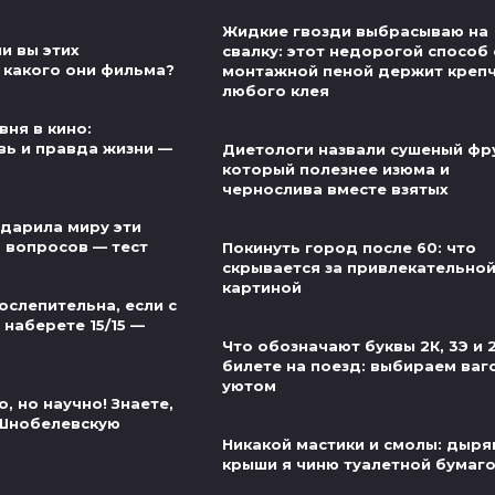
Жидкие гвозди выбрасываю на
и вы этих
свалку: этот недорогой способ 
 какого они фильма?
монтажной пеной держит креп
любого клея
вня в кино:
ь и правда жизни —
Диетологи назвали сушеный фру
который полезнее изюма и
чернослива вместе взятых
одарила миру эти
5 вопросов — тест
Покинуть город после 60: что
скрывается за привлекательно
картиной
ослепительна, если с
наберете 15/15 —
Что обозначают буквы 2К, 3Э и 
билете на поезд: выбираем ваг
уютом
, но научно! Знаете,
 Шнобелевскую
Никакой мастики и смолы: дыр
крыши я чиню туалетной бумаг