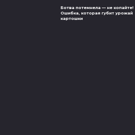
Ботва потемнела — не копайте!
Ошибка, которая губит урожай
картошки