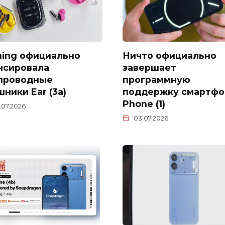
hing официально
Ничто официально
нсировала
завершает
проводные
программную
ники Ear (3a)
поддержку смартфо
Phone (1)
.07.2026
03.07.2026