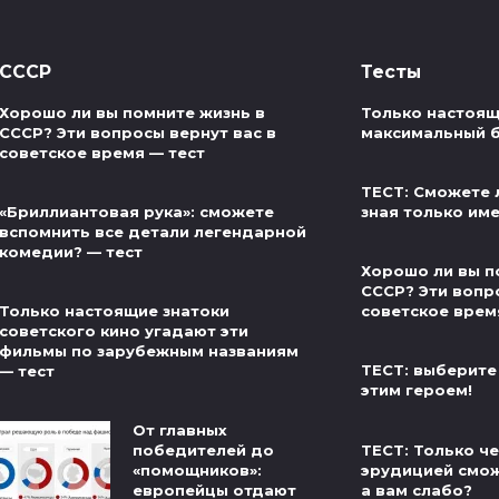
СССР
Тесты
Хорошо ли вы помните жизнь в
Только настоящ
СССР? Эти вопросы вернут вас в
максимальный б
советское время — тест
ТЕСТ: Сможете 
«Бриллиантовая рука»: сможете
зная только им
вспомнить все детали легендарной
комедии? — тест
Хорошо ли вы п
СССР? Эти вопр
Только настоящие знатоки
советское врем
советского кино угадают эти
фильмы по зарубежным названиям
ТЕСТ: выберите
— тест
этим героем!
От главных
ТЕСТ: Только ч
победителей до
эрудицией сможе
«помощников»:
а вам слабо?
европейцы отдают