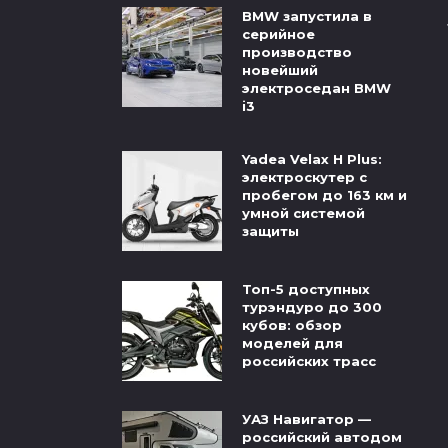
BMW запустила в
серийное
производство
новейший
электроседан BMW
i3
Yadea Velax H Plus:
электроскутер с
пробегом до 163 км и
умной системой
защиты
Топ-5 доступных
турэндуро до 300
кубов: обзор
моделей для
российских трасс
УАЗ Навигатор —
российский автодом