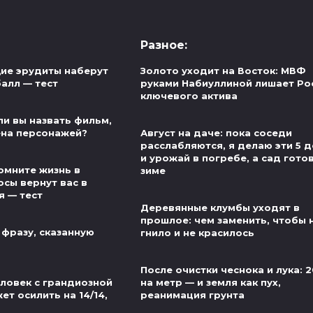
Разное:
ие эрудиты наберут
Золото уходит на Восток: МВФ
алл — тест
руками Набиуллиной лишает Ро
ключевого актива
ли вы назвать фильм,
ена персонажей?
Август на даче: пока соседи
расслабляются, я делаю эти 5 
и урожай в погребе, а сад готов
омните жизнь в
зиме
осы вернут вас в
я — тест
Деревянные клумбы уходят в
прошлое: чем заменить, чтобы 
 фразу, сказанную
гнило и не красилось
После очистки чеснока и лука: 2
еловек с грандиозной
на метр — и земля как пух,
т осилить на 14/14,
реанимация грунта