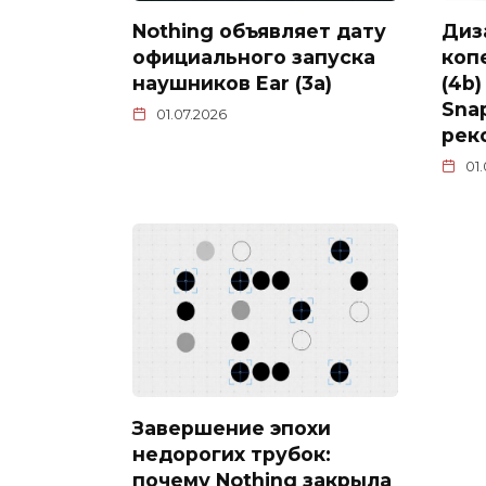
Nothing объявляет дату
Диз
официального запуска
коп
наушников Ear (3a)
(4b
Sna
01.07.2026
рек
01
Завершение эпохи
недорогих трубок:
почему Nothing закрыла