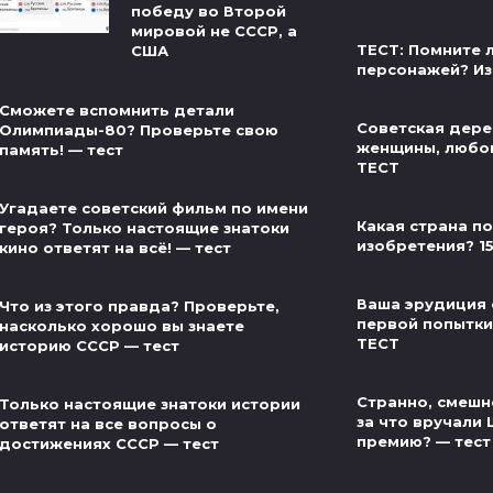
победу во Второй
мировой не СССР, а
ТЕСТ: Помните л
США
персонажей? Из
Сможете вспомнить детали
Советская дере
Олимпиады-80? Проверьте свою
женщины, любов
память! — тест
ТЕСТ
Угадаете советский фильм по имени
Какая страна п
героя? Только настоящие знатоки
изобретения? 1
кино ответят на всё! — тест
Ваша эрудиция 
Что из этого правда? Проверьте,
первой попытки 
насколько хорошо вы знаете
ТЕСТ
историю СССР — тест
Странно, смешно
Только настоящие знатоки истории
за что вручали
ответят на все вопросы о
премию? — тест
достижениях СССР — тест