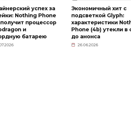
айнерский успех за
Экономичный хит с
ейки: Nothing Phone
подсветкой Glyph:
) получит процессор
характеристики Not
pdragon и
Phone (4b) утекли в 
ордную батарею
до анонса
.07.2026
26.06.2026