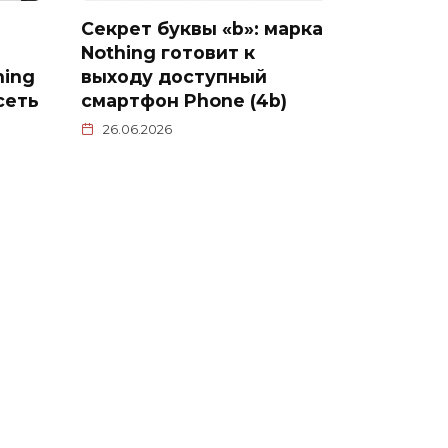
Секрет буквы «b»: марка
Nothing готовит к
hing
выходу доступный
сеть
смартфон Phone (4b)
26.06.2026