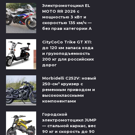
Электромотоцикл EL
MOTO RR 2026 с
мощностью 3 кВт и
скоростью 135 км/ч —
без прав категории А
CityCoCo Trike GT X11:
до 120 км запаса хода
и грузоподъемность
200 кг для российских
дорог
Morbidelli C252V: новый
250-см³ круизер с
ременным приводом и
высококлассными
компонентами
Городской
электромотоцикл JUMP
— стальной каркас, вес
90 кг и скорость до 90