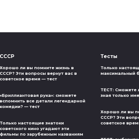
СССР
Тесты
Хорошо ли вы помните жизнь в
Только настоящ
СССР? Эти вопросы вернут вас в
максимальный б
советское время — тест
ТЕСТ: Сможете 
«Бриллиантовая рука»: сможете
зная только им
вспомнить все детали легендарной
комедии? — тест
Хорошо ли вы п
СССР? Эти вопр
Только настоящие знатоки
советское врем
советского кино угадают эти
фильмы по зарубежным названиям