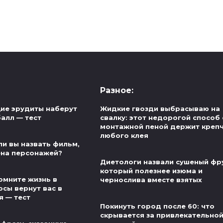
Разное:
ие эрудиты наберут
Жидкие гвозди выбрасываю на
алл — тест
свалку: этот недорогой способ 
монтажной пеной держит креп
любого клея
ли вы назвать фильм,
ена персонажей?
Диетологи назвали сушеный фру
который полезнее изюма и
омните жизнь в
чернослива вместе взятых
осы вернут вас в
я — тест
Покинуть город после 60: что
скрывается за привлекательно