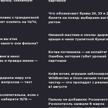
 фразу, сказанную
картиной
Что обозначают буквы 2К, 3Э и 
еловек с грандиозной
билете на поезд: выбираем ваг
т осилить на 14/14,
уютом
Никакой мастики и смолы: дыр
и вы этих
крыши я чиню туалетной бумаг
 какого они фильма?
Ботва потемнела — не копайте!
вня в кино:
Ошибка, которая губит урожай
ь и правда жизни —
картошки
Кофе исчез, игрушки заблокиро
одарила миру эти
Wildberries и Ozon начали тота
5 вопросов — тест
чистку — что пропадет с реали
в1 августе
ослепительна, если с
наберете 15/15 —
Пальму не добавили: Роскачест
Росконтроль назвали 8 марок