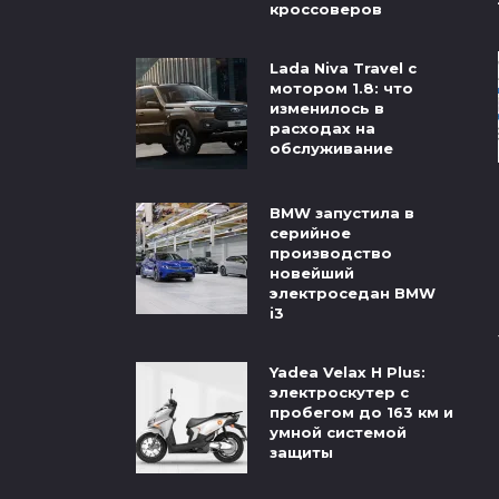
кроссоверов
Lada Niva Travel с
мотором 1.8: что
изменилось в
расходах на
обслуживание
BMW запустила в
серийное
производство
новейший
электроседан BMW
i3
Yadea Velax H Plus:
электроскутер с
пробегом до 163 км и
умной системой
защиты