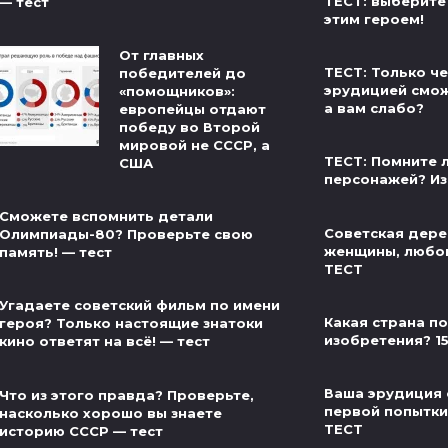
ТЕСТ: выберите
— тест
этим героем!
От главных
ТЕСТ: Только ч
победителей до
эрудицией сможе
«помощников»:
а вам слабо?
европейцы отдают
победу во Второй
мировой не СССР, а
ТЕСТ: Помните л
США
персонажей? Из
Сможете вспомнить детали
Советская дере
Олимпиады-80? Проверьте свою
женщины, любов
память! — тест
ТЕСТ
Угадаете советский фильм по имени
Какая страна п
героя? Только настоящие знатоки
изобретения? 1
кино ответят на всё! — тест
Ваша эрудиция 
Что из этого правда? Проверьте,
первой попытки 
насколько хорошо вы знаете
ТЕСТ
историю СССР — тест