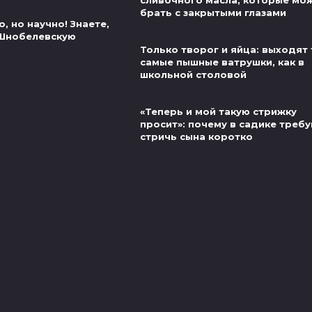
сливочного масла, которые мо
брать с закрытыми глазами
, но научно! Знаете,
 Шнобелевскую
Только творог и яйца: выходят 
самые пышные ватрушки, как в
школьной столовой
«Теперь и мой такую стрижку
просит»: почему в садике треб
стричь сына коротко