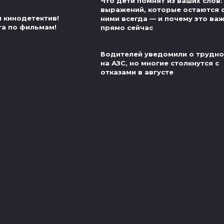
Что дети помнят из ваших слов:
выражений, которые остаются 
й кинодетектив!
ними всегда — и почему это ва
та по фильмам!
прямо сейчас
Водителей уведомили о трудно
на АЗС, но многие столкнутся с
отказами в августе