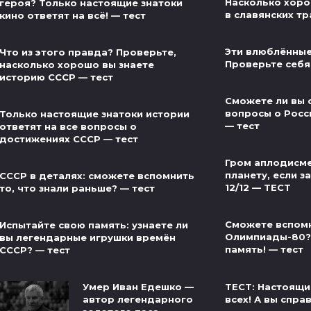
Насколько хоро
героя? Только настоящие знатоки
в славянских тр
кино ответят на всё! — тест
Эти влюблённые
Что из этого правда? Проверьте,
Проверьте себя
насколько хорошо вы знаете
историю СССР — тест
Сможете ли вы 
вопросы о Росс
Только настоящие знатоки истории
— тест
ответят на все вопросы о
достижениях СССР — тест
Гром аплодисме
планету, если за
СССР в деталях: сможете вспомнить
12/12 — ТЕСТ
то, что знали раньше? — тест
Сможете вспом
Испытайте свою память: узнаете ли
Олимпиады-80?
вы легендарные игрушки времён
память! — тест
СССР? — тест
ТЕСТ: Настоящи
Умер Иван Едешко —
всех! А вы спра
автор легендарного