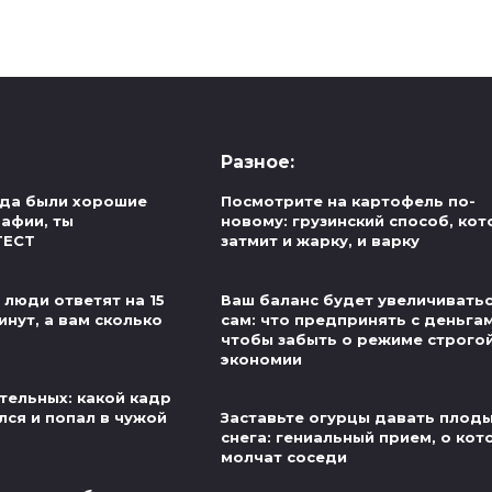
Разное:
егда были хорошие
Посмотрите на картофель по-
рафии, ты
новому: грузинский способ, ко
ТЕСТ
затмит и жарку, и варку
 люди ответят на 15
Ваш баланс будет увеличивать
инут, а вам сколько
сам: что предпринять с деньгам
чтобы забыть о режиме строго
экономии
тельных: какой кадр
лся и попал в чужой
Заставьте огурцы давать плод
снега: гениальный прием, о ко
молчат соседи