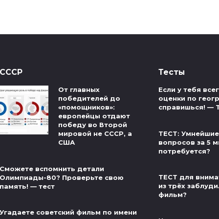
СССР
Тесты
От главных
Если у тебя вс
победителей до
оценки по геог
«помощников»:
справишься! — 
европейцы отдают
победу во Второй
ТЕСТ: Умнейшие
мировой не СССР, а
вопросов за 5 м
США
потребуется?
Сможете вспомнить детали
ТЕСТ для внима
Олимпиады-80? Проверьте свою
из трёх заблуди
память! — тест
фильм?
Угадаете советский фильм по имени