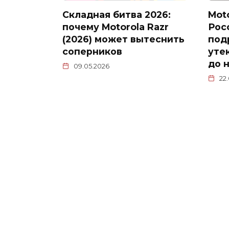
Складная битва 2026:
Moto
почему Motorola Razr
Рос
(2026) может вытеснить
под
соперников
уте
до 
09.05.2026
22