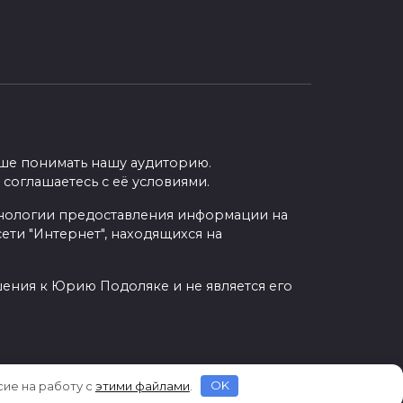
учше понимать нашу аудиторию.
 соглашаетесь с её условиями.
нологии предоставления информации на
ети "Интернет", находящихся на
шения к Юрию Подоляке и не является его
сие на работу с
этими файлами
.
OK