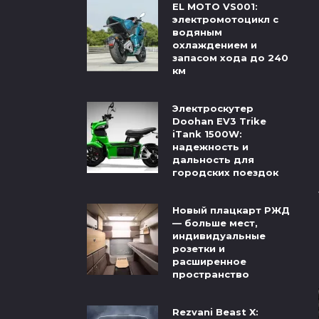
EL MOTO VS001:
электромотоцикл с
водяным
охлаждением и
запасом хода до 240
км
Электроскутер
Doohan EV3 Trike
iTank 1500W:
надежность и
дальность для
городских поездок
Новый плацкарт РЖД
— больше мест,
индивидуальные
розетки и
расширенное
пространство
Rezvani Beast X: