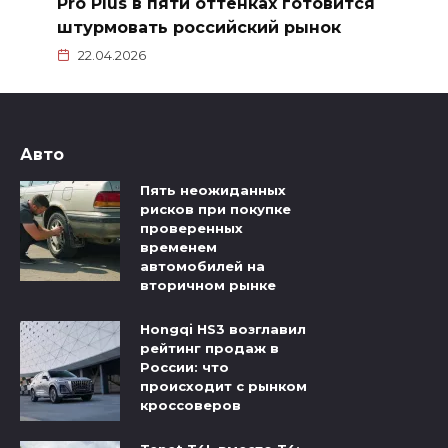
Pro Plus в пяти оттенках готовится
штурмовать российский рынок
22.04.2026
Авто
Пять неожиданных
рисков при покупке
проверенных
временем
автомобилей на
вторичном рынке
Hongqi HS3 возглавил
рейтинг продаж в
России: что
происходит с рынком
кроссоверов