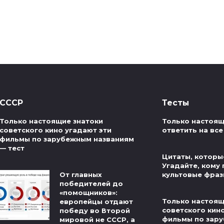
СССР
Тесты
Только настоящие знатоки
Только настоящ
советского кино угадают эти
ответить на все
фильмы по зарубежным названиям
— тест
Цитаты, которые
Угадайте, кому
От главных
культовые фраз
победителей до
«помощников»:
Только настоящ
европейцы отдают
советского кин
победу во Второй
фильмы по зар
мировой не СССР, а