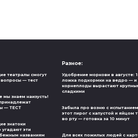
Разное:
ие театралы смогут
Удобрение моркови в августе: 1
 вопросы — тест
ложка подкормки на ведро — и
корнеплоды вырастают крупны
сладкими
 мы знаем наизусть!
 принадлежат
ы — ТЕСТ
Забыла про возню с испытанием
этот пирог с капустой и яйцом 
во рту — готовка за 10 минут
ие знатоки
о угадают эти
убежным названиям
Для всех пожилых людей с карт