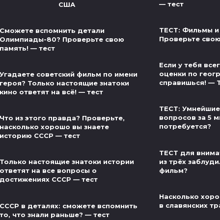
— тест
США
ТЕСТ: Фильмы и
Сможете вспомнить детали
Проверьте свою
Олимпиады-80? Проверьте свою
память! — тест
Если у тебя вс
оценки по геог
Угадаете советский фильм по имени
справишься! — 
героя? Только настоящие знатоки
кино ответят на всё! — тест
ТЕСТ: Умнейшие
вопросов за 5 м
Что из этого правда? Проверьте,
потребуется?
насколько хорошо вы знаете
историю СССР — тест
ТЕСТ для внима
из трёх заблуди
Только настоящие знатоки истории
фильм?
ответят на все вопросы о
достижениях СССР — тест
Насколько хоро
в славянских тр
СССР в деталях: сможете вспомнить
то, что знали раньше? — тест