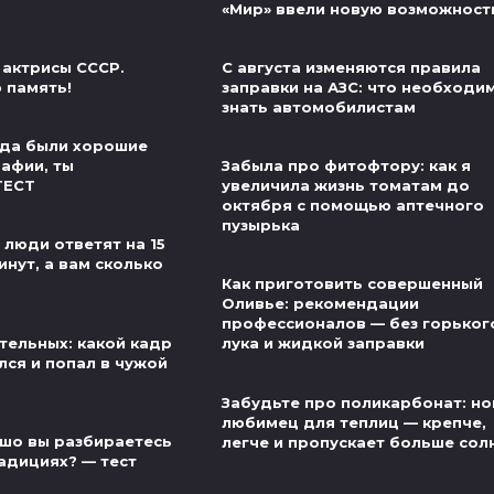
«Мир» ввели новую возможност
 актрисы СССР.
С августа изменяются правила
 память!
заправки на АЗС: что необходи
знать автомобилистам
егда были хорошие
рафии, ты
Забыла про фитофтору: как я
ТЕСТ
увеличила жизнь томатам до
октября с помощью аптечного
пузырька
 люди ответят на 15
инут, а вам сколько
Как приготовить совершенный
Оливье: рекомендации
профессионалов — без горьког
тельных: какой кадр
лука и жидкой заправки
лся и попал в чужой
Забудьте про поликарбонат: н
любимец для теплиц — крепче,
шо вы разбираетесь
легче и пропускает больше сол
адициях? — тест