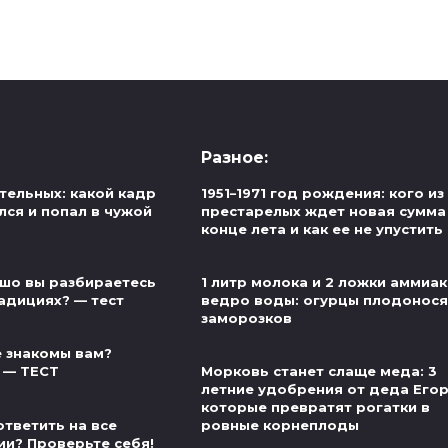
Разное:
тельных: какой кадр
1951–1971 год рождения: кого из
лся и попал в чужой
престарелых ждет новая сумма
конце лета и как ее не упустить
шо вы разбираетесь
1 литр молока и 2 ложки аммиак
адициях? — тест
ведро воды: огурцы плодонося
заморозков
 знакомы вам?
 — ТЕСТ
Морковь станет слаще меда: 3
летние удобрения от деда Егор
которые превратят рогатки в
ответить на все
ровные корнеплоды
ии? Проверьте себя!