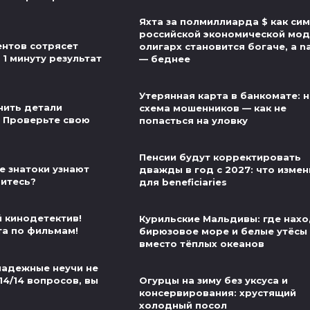
Яхта за полмиллиарда $ как си
российской экономической мод
нтов сотрясет
олигарх становится богаче, а n
 1 минуту результат
— беднее
Утерянная карта в банкомате: 
нить детали
схема мошенников — как не
 Проверьте свою
попасться на уловку
Пенсии будут корректировать
е знатоки узнают
дважды в год с 2027: что измен
витесь?
для beneficiaries
й кинодетектив!
Курильские Мальдивы: где нах
та по фильмам!
бирюзовое море и белые утёсы
вместо тёплых океанов
надежные неучи не
14/14 вопросов, вы
Огурцы на зиму без уксуса и
консервирования: хрустящий
холодный посол