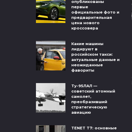
опубликованы
первые
официальные фото и
предварительная
цена нового
кроссовера
Какие машины
лидируют в
российском такси:
актуальные данные и
неожиданные
фавориты
Ту-95ЛАЛ —
советский атомный
самолет,
преобразивший
стратегическую
авиацию
TENET T7: основные