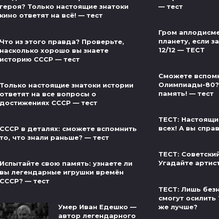
— тест
героя? Только настоящие знатоки
кино ответят на всё! — тест
Гром аплодисме
планету, если за
Что из этого правда? Проверьте,
12/12 — ТЕСТ
насколько хорошо вы знаете
историю СССР — тест
Сможете вспом
Олимпиады-80?
Только настоящие знатоки истории
память! — тест
ответят на все вопросы о
достижениях СССР — тест
ТЕСТ: Настоящи
всех! А вы спра
СССР в деталях: сможете вспомнить
то, что знали раньше? — тест
ТЕСТ: Советски
Угадайте артис
Испытайте свою память: узнаете ли
вы легендарные игрушки времён
СССР? — тест
ТЕСТ: Лишь без
смогут осилить 
же лучше?
Умер Иван Едешко —
автор легендарного