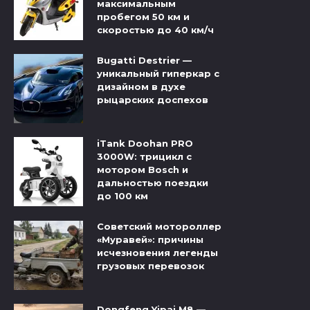
максимальным
пробегом 50 км и
скоростью до 40 км/ч
Bugatti Destrier —
уникальный гиперкар с
дизайном в духе
рыцарских доспехов
iTank Doohan PRO
3000W: трицикл с
мотором Bosch и
дальностью поездки
до 100 км
Советский мотороллер
«Муравей»: причины
исчезновения легенды
грузовых перевозок
Dongfeng Yipai M8 —