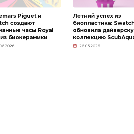
emars Piguet и
Летний успех из
tch создают
биопластика: Swatc
манные часы Royal
обновила дайверск
 из биокерамики
коллекцию ScubAqu
.06.2026
26.05.2026