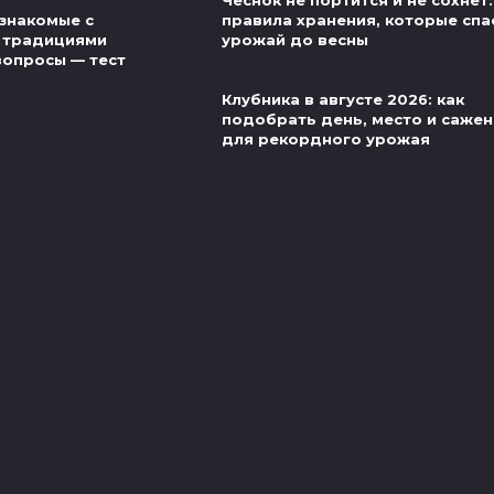
Чеснок не портится и не сохнет:
знакомые с
правила хранения, которые спа
 традициями
урожай до весны
вопросы — тест
Клубника в августе 2026: как
подобрать день, место и саже
для рекордного урожая