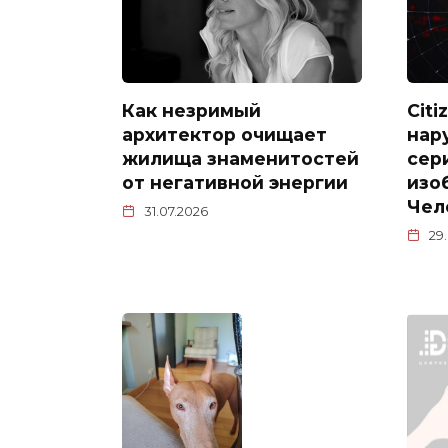
Как незримый
Cit
архитектор очищает
нар
жилища знаменитостей
сери
от негативной энергии
изо
Чел
31.07.2026
29