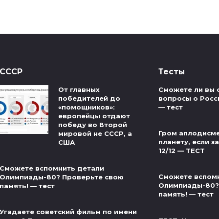
СССР
Тесты
От главных
Сможете ли вы 
победителей до
вопросы о Росс
«помощников»:
— тест
европейцы отдают
победу во Второй
Гром аплодисме
мировой не СССР, а
планету, если за
США
12/12 — ТЕСТ
Сможете вспомнить детали
Сможете вспом
Олимпиады-80? Проверьте свою
Олимпиады-80?
память! — тест
память! — тест
Угадаете советский фильм по имени