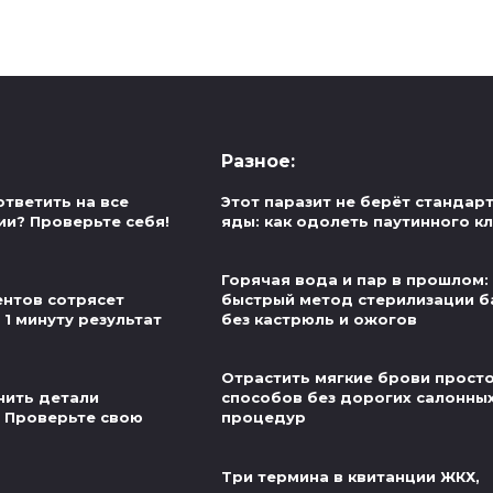
Разное:
ответить на все
Этот паразит не берёт стандар
ии? Проверьте себя!
яды: как одолеть паутинного к
Горячая вода и пар в прошлом:
нтов сотрясет
быстрый метод стерилизации б
 1 минуту результат
без кастрюль и ожогов
Отрастить мягкие брови просто
нить детали
способов без дорогих салонны
 Проверьте свою
процедур
Три термина в квитанции ЖКХ,