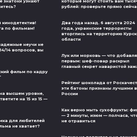
е знатоки узнают
которые могут стоить вам тыся
витесь?
рублей: проверьте прямо сейча
й кинодетектив!
Два года назад. 6 августа 2024
та по фильмам!
года, украинские террористы
вторглись на территорию Курс
области
надежные неучи не
14/14 вопросов, вы
Лук или морковь — что добавля
первым: шеф-повар раскрыл
главный секрет наваристой заж
ский фильм по кадру
Т
Рейтинг шоколада от Роскачест
эти батоны признаны лучшими в
на высшем уровне,
России
ветите на 15 из 15 —
Как верно мыть сухофрукты: фи
— 2 минуты, изюм — полчаса, ч
мка для любителей
не отравиться
льма не хватает?