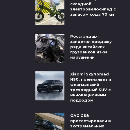
складной
электровелосипед с
запасом хода 70 км
Росстандарт
запретил продажу
ряда китайских
грузовиков из-за
нарушений
Xiaomi SkyNomad
N90: премиальный
флагманский
трехрядный SUV с
инновационным
подходом
GAC GS8
протестировали в
экстремальных