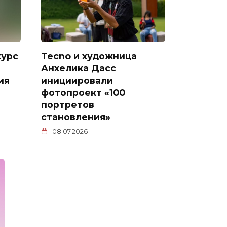
курс
Tecno и художница
Анхелика Дасс
ия
инициировали
фотопроект «100
портретов
становления»
08.07.2026