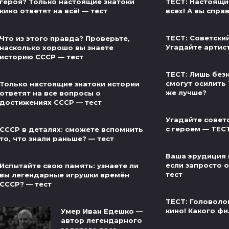
ТЕСТ: Настоящи
героя? Только настоящие знатоки
всех! А вы спра
кино ответят на всё! — тест
ТЕСТ: Советски
Что из этого правда? Проверьте,
Угадайте артис
насколько хорошо вы знаете
историю СССР — тест
ТЕСТ: Лишь без
смогут осилить 
Только настоящие знатоки истории
же лучше?
ответят на все вопросы о
достижениях СССР — тест
Угадайте совет
с героем — ТЕС
СССР в деталях: сможете вспомнить
то, что знали раньше? — тест
Ваша эрудиция 
если запросто от
Испытайте свою память: узнаете ли
тест
вы легендарные игрушки времён
СССР? — тест
ТЕСТ: Головоло
кино! Какого фи
Умер Иван Едешко —
автор легендарного