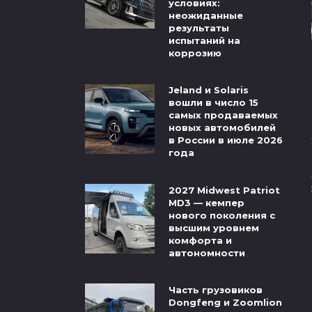
условиях:
неожиданные
результаты
испытаний на
коррозию
Jeland и Solaris
вошли в число 15
самых продаваемых
новых автомобилей
в России в июле 2026
года
2027 Midwest Patriot
MD3 — кемпер
нового поколения с
высшим уровнем
комфорта и
автономности
Часть грузовиков
Dongfeng и Zoomlion