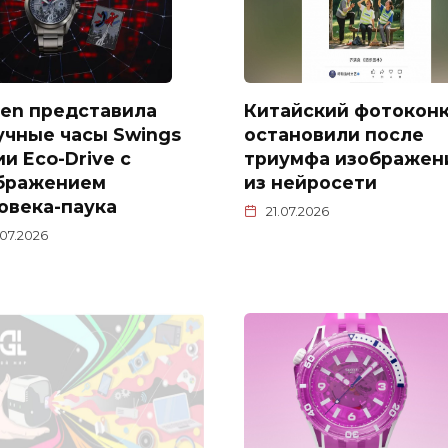
izen представила
Китайский фотокон
учные часы Swings
остановили после
и Eco-Drive с
триумфа изображен
бражением
из нейросети
овека-паука
21.07.2026
.07.2026