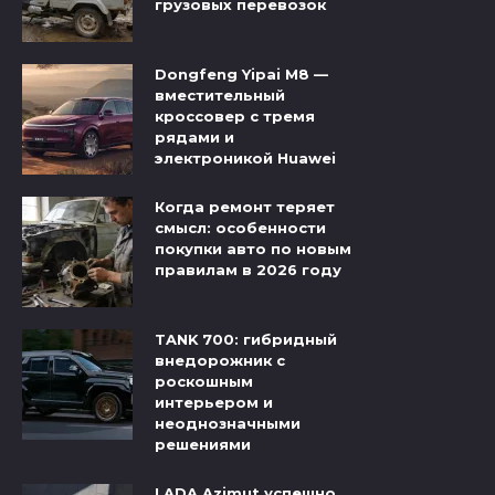
грузовых перевозок
Dongfeng Yipai M8 —
вместительный
кроссовер с тремя
рядами и
электроникой Huawei
Когда ремонт теряет
смысл: особенности
покупки авто по новым
правилам в 2026 году
TANK 700: гибридный
внедорожник с
роскошным
интерьером и
неоднозначными
решениями
LADA Azimut успешно