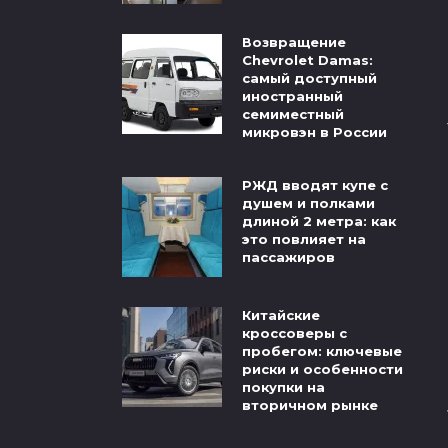
Возвращение
Chevrolet Damas:
самый доступный
иностранный
семиместный
микровэн в России
РЖД вводят купе с
душем и полками
длиной 2 метра: как
это повлияет на
пассажиров
Китайские
кроссоверы с
пробегом: ключевые
риски и особенности
покупки на
вторичном рынке