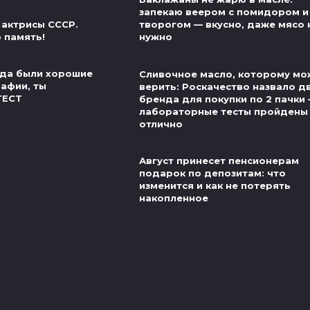
запекаю веером с помидором и
 актрисы СССР.
творогом — вкусно, даже мясо 
 память!
нужно
егда были хорошие
Сливочное масло, которому м
рафии, ты
верить: Роскачество назвало д
ТЕСТ
бренда для покупки по 2 пачки
лабораторные тесты пройдены
отлично
Август принесет пенсионерам
подарок по депозитам: что
изменится и как не потерять
накопленное