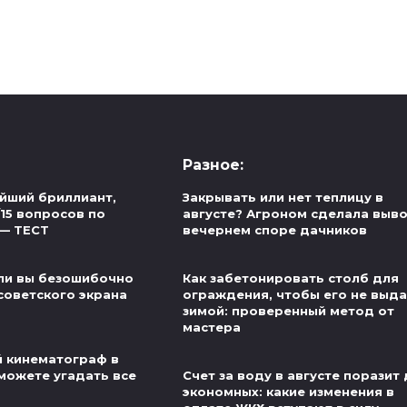
Разное:
йший бриллиант,
Закрывать или нет теплицу в
/15 вопросов по
августе? Агроном сделала выво
 — ТЕСТ
вечернем споре дачников
ли вы безошибочно
Как забетонировать столб для
советского экрана
ограждения, чтобы его не выд
зимой: проверенный метод от
мастера
й кинематограф в
можете угадать все
Счет за воду в августе поразит
экономных: какие изменения в