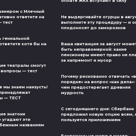
оплате ЖКХ вступают в силу
азмером с Млечный
ативно ответите на
Не выдергивайте огурцы в авгу
— тест
выполните эту процедуру — и о
плодоносят до заморозков
ь гениальной
ответите хотя бы на
Ваша квитанция за август може
быть неправомерной: какие
пенсионеры имеют право не пл
за капремонт и мусор
ие театралы смогут
 вопросы — тест
Почему рискованно отвечать «в
порядке» на вопрос «как дела»:
 мы знаем наизусть!
чем предостерегает древняя
 принадлежат
мудрость
ы — ТЕСТ
С сегодняшнего дня: Сбербанк
ие знатоки
предложил новую опцию всем, 
о угадают эти
пользуется приложением
убежным названиям
Баклажаны не жарю в масле: