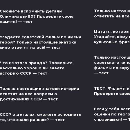
Только настоящ
Сможете вспомнить детали
ответить на все
Олимпиады-80? Проверьте свою
память! — тест
Цитаты, которые
Угадайте, кому
Угадаете советский фильм по имени
культовые фраз
героя? Только настоящие знатоки
кино ответят на всё! — тест
Только настоящ
советского кин
Что из этого правда? Проверьте,
фильмы по зар
насколько хорошо вы знаете
— тест
историю СССР — тест
ТЕСТ: Фильмы и
Только настоящие знатоки истории
Проверьте свою
ответят на все вопросы о
достижениях СССР — тест
Если у тебя вс
оценки по геог
СССР в деталях: сможете вспомнить
справишься! — 
то, что знали раньше? — тест