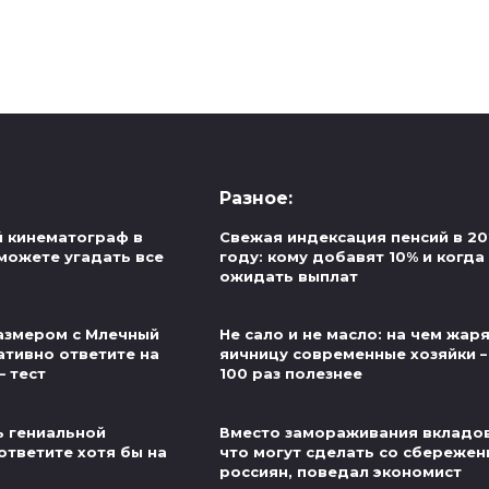
Разное:
й кинематограф в
Свежая индексация пенсий в 20
можете угадать все
году: кому добавят 10% и когда
ожидать выплат
азмером с Млечный
Не сало и не масло: на чем жар
ативно ответите на
яичницу современные хозяйки –
— тест
100 раз полезнее
ь гениальной
Вместо замораживания вкладов
ответите хотя бы на
что могут сделать со сбереже
россиян, поведал экономист