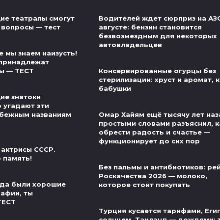
ие театралы смогут
Водителей ждет сюрприз на АЗС
 вопросы — тест
августе: бензин становится
безвозмездным для некоторых
автовладельцев
 мы знаем наизусть!
 принадлежат
ы — ТЕСТ
Консервированные огурцы без
стерилизации: хруст и аромат, к
бабушки
ие знатоки
о угадают эти
убежным названиям
Омар Хайям ещё тысячу лет наз
простыми словами разъяснил, к
обрести радость и счастье —
функционирует до сих пор
 актрисы СССР.
 память!
Без пальмы и антибиотиков: ре
Роскачества 2026 — молоко,
егда были хорошие
которое стоит покупать
рафии, ты
ТЕСТ
Турция кусается тарифами, Еги
солнцем, Таиланд — дождями: 