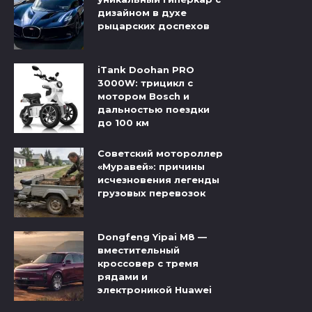
дизайном в духе
рыцарских доспехов
iTank Doohan PRO
3000W: трицикл с
мотором Bosch и
дальностью поездки
до 100 км
Советский мотороллер
«Муравей»: причины
исчезновения легенды
грузовых перевозок
Dongfeng Yipai M8 —
вместительный
кроссовер с тремя
рядами и
электроникой Huawei