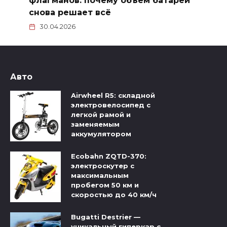
флагманов: почему объём батареи
снова решает всё
30.04.2026
Авто
Airwheel R5: складной
электровелосипед с
легкой рамой и
заменяемым
аккумулятором
Ecobahn ZQTD-370:
электроскутер с
максимальным
пробегом 50 км и
скоростью до 40 км/ч
Bugatti Destrier —
уникальный гиперкар с