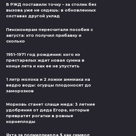
В РЖД поставили точку – за столик без
вызова уже не сядешь: в обновленных
составах другой уклад
Пенсионерам пересчитали пособия с
августа: кто получил прибавку и
сколько
1951–1971 год рождения: кого из
престарелых ждет новая сумма в
конце лета и как ее не упустить
1 литр молока и 2 ложки аммиака на
ведро воды: огурцы плодоносят до
заморозков
Морковь станет слаще меда: 3 летние
удобрения от деда Егора, которые
превратят рогатки в ровные
корнеплоды
Яхта за полмиллиарда $ как символ