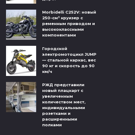
Morbidelli C252V: новый
250-см³ круизер с
ременным приводом и
высококлассными
компонентами
Городской
электромотоцикл JUMP
— стальной каркас, вес
90 кг и скорость до 90
км/ч
РЖД представили
новый плацкарт с
увеличенным
количеством мест,
индивидуальными
розетками и
расширенными
полками