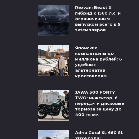
Rezvani Beast X:
гибрид с 1560 л.с. и
ограниченным
выпуском всего в 5
экземпляров
Японские
компактвэны до
миллиона рублей: 6
удобных
альтернатив
кроссоверам
JAWA 300 FORTY
TWO: инжектор, 6
передач и дисковые
тормоза за цену до
400 тысяч
Adria Coral XL 660 SL
2024 года: