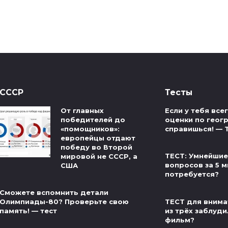
СССР
Тесты
От главных
Если у тебя вс
победителей до
оценки по геог
«помощников»:
справишься! — 
европейцы отдают
победу во Второй
ТЕСТ: Умнейшие
мировой не СССР, а
вопросов за 5 м
США
потребуется?
Сможете вспомнить детали
ТЕСТ для внима
Олимпиады-80? Проверьте свою
из трёх заблуди
память! — тест
фильм?