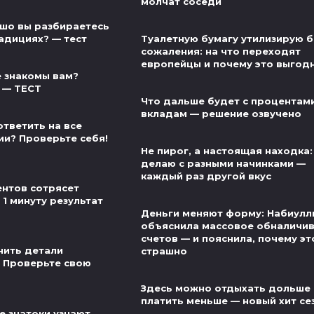
молчат соседи
шо вы разбираетесь
адициях? — тест
Туалетную бумагу утилизирую б
сожаления: на что переходят
европейцы и почему это выгод
 знакомы вам?
 — ТЕСТ
Что дальше будет с процентам
вкладам — решение озвучено
ответить на все
ии? Проверьте себя!
Не пирог, а настоящая находка:
делаю с разными начинками —
каждый раз другой вкус
нтов сотрясет
 1 минуту результат
Деньги меняют форму: Набиулл
объяснила массовое обналичи
счетов — и пояснила, почему эт
нить детали
страшно
 Проверьте свою
Здесь можно отдыхать дольше 
платить меньше — новый хит се
е знатоки узнают