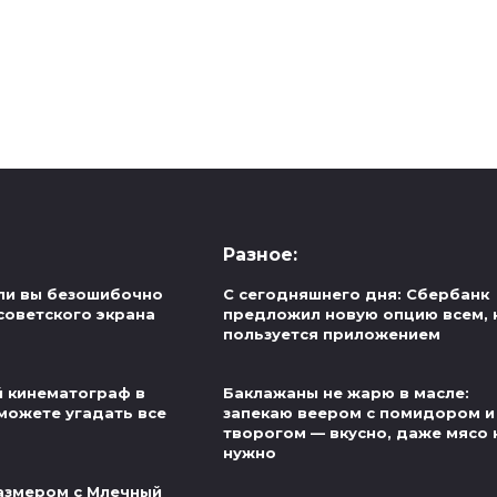
Разное:
ли вы безошибочно
С сегодняшнего дня: Сбербанк
советского экрана
предложил новую опцию всем, 
пользуется приложением
й кинематограф в
Баклажаны не жарю в масле:
можете угадать все
запекаю веером с помидором и
творогом — вкусно, даже мясо 
нужно
азмером с Млечный