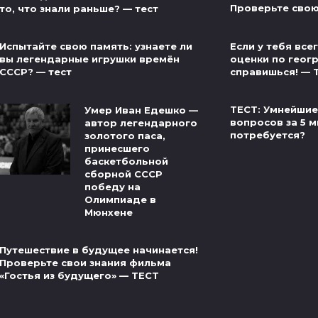
Проверьте свою
то, что знали раньше? — тест
Если у тебя вс
Испытайте свою память: узнаете ли
оценки по геог
вы легендарные игрушки времён
справишься! — 
СССР? — тест
ТЕСТ: Умнейшие
Умер Иван Едешко —
вопросов за 5 м
автор легендарного
потребуется?
золотого паса,
принесшего
баскетбольной
сборной СССР
победу на
Олимпиаде в
Мюнхене
Путешествие в будущее начинается!
Проверьте свои знания фильма
«Гостья из будущего» — ТЕСТ