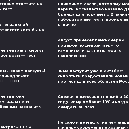
ативно ответите на
Сливочное масло, которому м
— тест
верить: Роскачество назвало д
бренда для покупки по 2 пачки
лабораторные тесты пройдены
ь гениальной
отлично
ответите хотя бы на
Август принесет пенсионерам
подарок по депозитам: что
ие театралы смогут
изменится и как не потерять
 вопросы — тест
накопленное
 мы знаем наизусть!
Зима наступит уже в октябре:
 принадлежат
синоптики предоставили новый
ы — ТЕСТ
прогноз для всех областей Рос
ие знатоки
Свежая индексация пенсий в 20
о угадают эти
году: кому добавят 10% и когда
убежным названиям
ожидать выплат
Не сало и не масло: на чем жар
 актрисы СССР.
яичницу современные хозяйки –