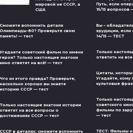
Путь, если опер
мировой не СССР, а
15/15 вопросов 
США
Вы – обладател
Сможете вспомнить детали
эрудиции, если 
Олимпиады-80? Проверьте свою
14/15 — ТЕСТ
память! — тест
Только настоящ
Угадаете советский фильм по имени
ответить на все
героя? Только настоящие знатоки
кино ответят на всё! — тест
Цитаты, которые
Угадайте, кому
Что из этого правда? Проверьте,
культовые фраз
насколько хорошо вы знаете
историю СССР — тест
Только настоящ
советского кин
Только настоящие знатоки истории
фильмы по зар
ответят на все вопросы о
— тест
достижениях СССР — тест
ТЕСТ: Фильмы и
СССР в деталях: сможете вспомнить