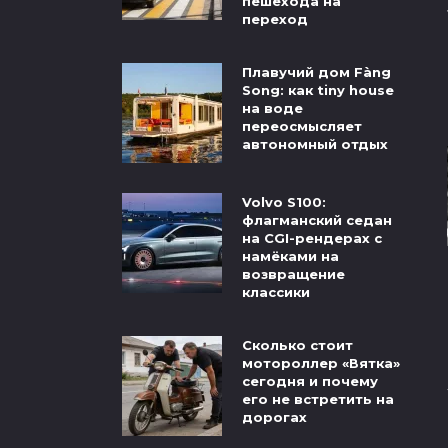
пешехода на
переход
Плавучий дом Fàng
Song: как tiny house
на воде
переосмысляет
автономный отдых
Volvo S100:
флагманский седан
на CGI-рендерах с
намёками на
возвращение
классики
Сколько стоит
мотороллер «Вятка»
сегодня и почему
его не встретить на
дорогах