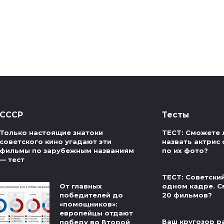
СССР
Тесты
Только настоящие знатоки
ТЕСТ: Сможете 
советского кино угадают эти
назвать актрис 
фильмы по зарубежным названиям
по их фото?
— тест
ТЕСТ: Советски
От главных
одном кадре. С
победителей до
20 фильмов?
«помощников»:
европейцы отдают
Ваш кругозор р
победу во Второй