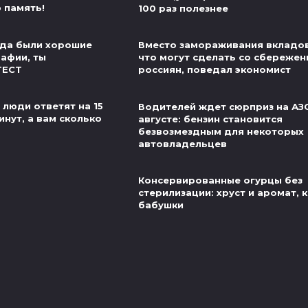
 память!
100 раз полезнее
егда были хорошие
Вместо замораживания вкладов
рафии, ты
что могут сделать со сбереже
ТЕСТ
россиян, поведал экономист
 люди ответят на 15
Водителей ждет сюрприз на АЗС
инут, а вам сколько
августе: бензин становится
безвозмездным для некоторых
автовладельцев
Консервированные огурцы без
стерилизации: хруст и аромат, к
бабушки