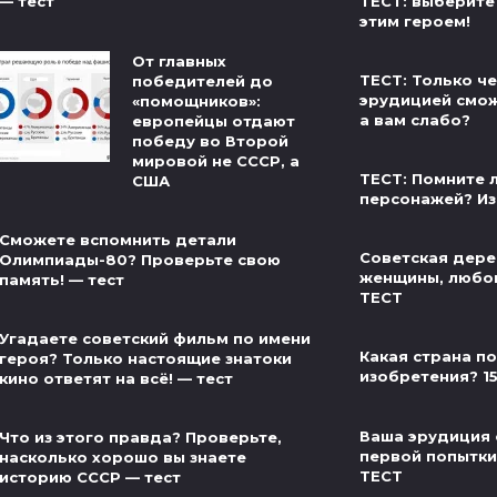
ТЕСТ: выберите
— тест
этим героем!
От главных
ТЕСТ: Только ч
победителей до
эрудицией сможе
«помощников»:
а вам слабо?
европейцы отдают
победу во Второй
мировой не СССР, а
ТЕСТ: Помните л
США
персонажей? Из
Сможете вспомнить детали
Советская дере
Олимпиады-80? Проверьте свою
женщины, любов
память! — тест
ТЕСТ
Угадаете советский фильм по имени
Какая страна п
героя? Только настоящие знатоки
изобретения? 1
кино ответят на всё! — тест
Ваша эрудиция 
Что из этого правда? Проверьте,
первой попытки 
насколько хорошо вы знаете
ТЕСТ
историю СССР — тест