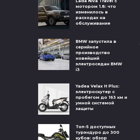
Lada Niva Travel с
мотором 1.8: что
изменилось в
расходах на
обслуживание
BMW запустила в
серийное
производство
новейший
электроседан BMW
i3
Yadea Velax H Plus:
электроскутер с
пробегом до 163 км и
умной системой
защиты
Топ-5 доступных
турэндуро до 300
кубов: обзор