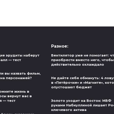
Разное:
ие эрудиты наберут
Вентилятор уже не помогает: ч
алл — тест
приобрести вместо него, чтобы
действительно охлаждало
ли вы назвать фильм,
ена персонажей?
Не дайте себя обмануть: 4 лов
в «Пятёрочке» и «Магните», кот
опустошают бюджет
омните жизнь в
осы вернут вас в
я — тест
Золото уходит на Восток: МВФ
руками Набиуллиной лишает Ро
ключевого актива