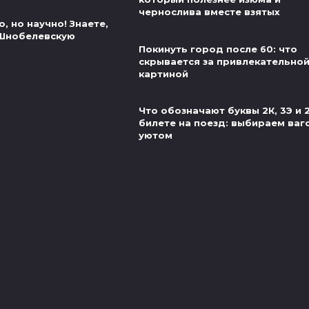
чернослива вместе взятых
, но научно! Знаете,
 Шнобелевскую
Покинуть город после 60: что
скрывается за привлекательно
картиной
Что обозначают буквы 2К, 3Э и 
билете на поезд: выбираем ваг
уютом