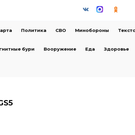
арта
Политика
СВО
Минобороны
Текст
гнитные бури
Вооружение
Еда
Здоровье
 GS5