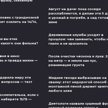
 фразу, сказанную
Август на даче: пока соседи
расслабляются, я делаю эти 5 
еловек с грандиозной
и урожай в погребе, а сад готов
т осилить на 14/14,
зиме
Деревянные клумбы уходят в
и вы этих
прошлое: чем заменить, чтобы 
 какого они фильма?
гнило и не красилось
вня в кино:
После очистки чеснока и лука: 2
ь и правда жизни —
на метр — и земля как пух,
реанимация грунта
одарила миру эти
Жидкие гвозди выбрасываю на
5 вопросов — тест
свалку: этот недорогой способ 
монтажной пеной держит креп
любого клея
ослепительна, если с
наберете 15/15 —
Диетологи назвали сушеный фру
который полезнее изюма и