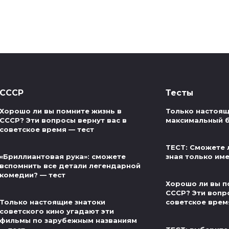
СССР
Тесты
Хорошо ли вы помните жизнь в
Только настоящ
СССР? Эти вопросы вернут вас в
максимальный б
советское время — тест
ТЕСТ: Сможете 
«Бриллиантовая рука»: сможете
зная только им
вспомнить все детали легендарной
комедии? — тест
Хорошо ли вы п
СССР? Эти вопр
Только настоящие знатоки
советское врем
советского кино угадают эти
фильмы по зарубежным названиям