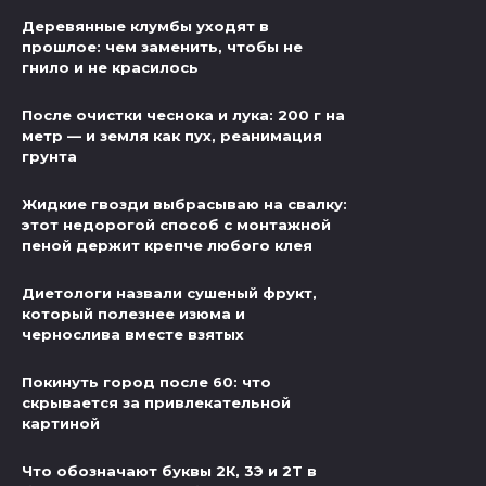
Деревянные клумбы уходят в
прошлое: чем заменить, чтобы не
гнило и не красилось
После очистки чеснока и лука: 200 г на
метр — и земля как пух, реанимация
грунта
Жидкие гвозди выбрасываю на свалку:
этот недорогой способ с монтажной
пеной держит крепче любого клея
Диетологи назвали сушеный фрукт,
который полезнее изюма и
чернослива вместе взятых
Покинуть город после 60: что
скрывается за привлекательной
картиной
Что обозначают буквы 2К, 3Э и 2Т в