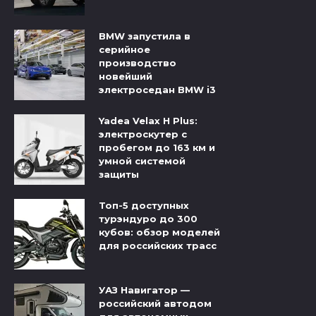
BMW запустила в
серийное
производство
новейший
электроседан BMW i3
Yadea Velax H Plus:
электроскутер с
пробегом до 163 км и
умной системой
защиты
Топ-5 доступных
турэндуро до 300
кубов: обзор моделей
для российских трасс
УАЗ Навигатор —
российский автодом