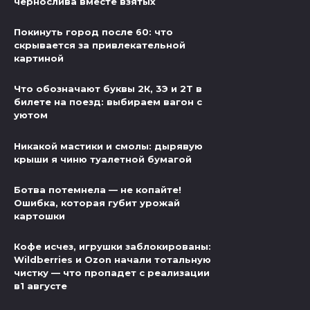
чернослива вместе взятых
Покинуть город после 60: что
скрывается за привлекательной
картиной
Что обозначают буквы 2К, 3Э и 2Т в
билете на поезд: выбираем вагон с
уютом
Никакой мастики и смолы: дырявую
крыши я чиню туалетной бумагой
Ботва потемнела — не копайте!
Ошибка, которая губит урожай
картошки
Кофе исчез, игрушки заблокированы:
Wildberries и Ozon начали тотальную
чистку — что пропадет с реализации
в1 августе