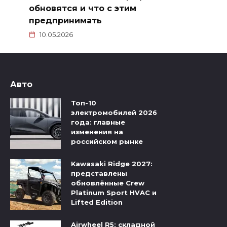
обновятся и что с этим
предпринимать
10.05.2026
Авто
Топ-10
электромобилей 2026
года: главные
изменения на
российском рынке
Kawasaki Ridge 2027:
представлены
обновлённые Crew
Platinum Sport HVAC и
Lifted Edition
Airwheel R5: складной