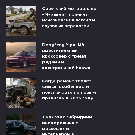
Советский мотороллер
«Муравей»: причины
исчезновения легенды
грузовых перевозок
Dongfeng Yipai M8 —
вместительный
кроссовер с тремя
рядами и
электроникой Huawei
Когда ремонт теряет
смысл: особенности
покупки авто по новым
правилам в 2026 году
TANK 700: гибридный
внедорожник с
роскошным
интерьером и