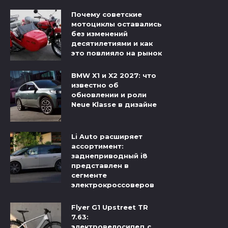
Почему советские
мотоциклы оставались
без изменений
десятилетиями и как
это повлияло на рынок
BMW X1 и X2 2027: что
известно об
обновлении и роли
Neue Klasse в дизайне
Li Auto расширяет
ассортимент:
заднеприводный i8
представлен в
сегменте
электрокроссоверов
Flyer G1 Upstreet TR
7.63:
электровелосипед с