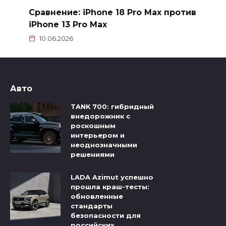
Сравнение: iPhone 18 Pro Max против
iPhone 13 Pro Мax
10.06.2026
Авто
TANK 700: гибридный
внедорожник с
роскошным
интерьером и
неоднозначными
решениями
LADA Azimut успешно
прошла краш-тесты:
обновленные
стандарты
безопасности для
российских