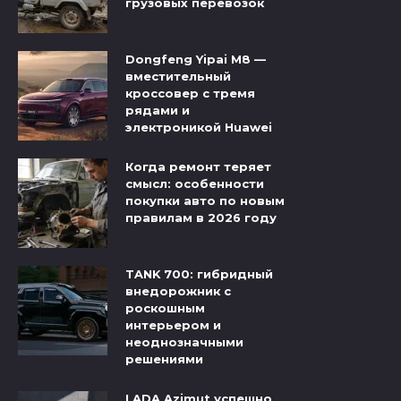
грузовых перевозок
Dongfeng Yipai M8 —
вместительный
кроссовер с тремя
рядами и
электроникой Huawei
Когда ремонт теряет
смысл: особенности
покупки авто по новым
правилам в 2026 году
TANK 700: гибридный
внедорожник с
роскошным
интерьером и
неоднозначными
решениями
LADA Azimut успешно