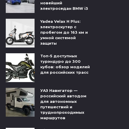
новейший
электроседан BMW i3
Yadea Velax H Plus:
электроскутер с
пробегом до 163 км и
умной системой
защиты
Топ-5 доступных
турэндуро до 300
кубов: обзор моделей
для российских трасс
УАЗ Навигатор —
российский автодом
для автономных
путешествий и
труднопроходимых
маршрутов