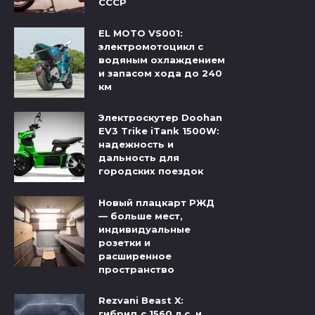
СССР
EL MOTO VS001:
электромотоцикл с
водяным охлаждением
и запасом хода до 240
км
Электроскутер Doohan
EV3 Trike iTank 1500W:
надежность и
дальность для
городских поездок
Новый плацкарт РЖД
— больше мест,
индивидуальные
розетки и
расширенное
пространство
Rezvani Beast X:
гибрид с 1560 л.с. и