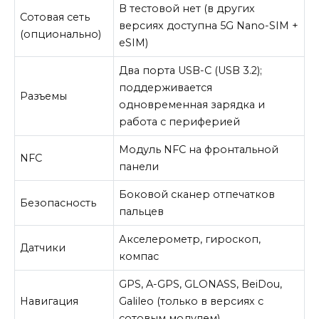
В тестовой нет (в других
Сотовая сеть
версиях доступна 5G Nano-SIM +
(опционально)
eSIM)
Два порта USB-C (USB 3.2);
поддерживается
Разъемы
одновременная зарядка и
работа с периферией
Модуль NFC на фронтальной
NFC
панели
Боковой сканер отпечатков
Безопасность
пальцев
Акселерометр, гироскоп,
Датчики
компас
GPS, A-GPS, GLONASS, BeiDou,
Навигация
Galileo (только в версиях с
сотовым модулем)