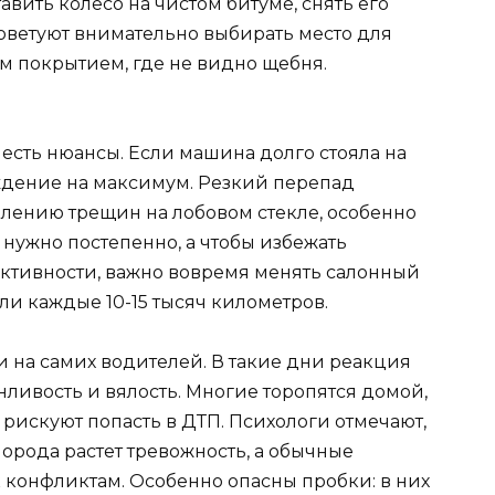
авить колесо на чистом битуме, снять его
советуют внимательно выбирать место для
им покрытием, где не видно щебня.
есть нюансы. Если машина долго стояла на
аждение на максимум. Резкий перепад
влению трещин на лобовом стекле, особенно
 нужно постепенно, а чтобы избежать
ктивности, важно вовремя менять салонный
ли каждые 10-15 тысяч километров.
 и на самих водителей. В такие дни реакция
нливость и вялость. Многие торопятся домой,
искуют попасть в ДТП. Психологи отмечают,
лорода растет тревожность, а обычные
 конфликтам. Особенно опасны пробки: в них