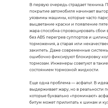
В первую очередь страдает техника.
покрытие автомобиля начинает выгора
уязвимы машины, которые часто пар
выцветание краски и появление пятен
жара способна спровоцировать сбои в
без ABS перегрев суппортов и цили
торможения, а старая или некачеств
закипеть. Даже современные системы
ошибочно фиксируют блокировку кол
тормозам. Инженеры советуют в такие
состоянием тормозной жидкости.
Еще одна проблема — асфальт. В иде
выдерживает жару, но в реальности 
которые буквально «проминают» асфал
битум может прилипать к шинам и куз