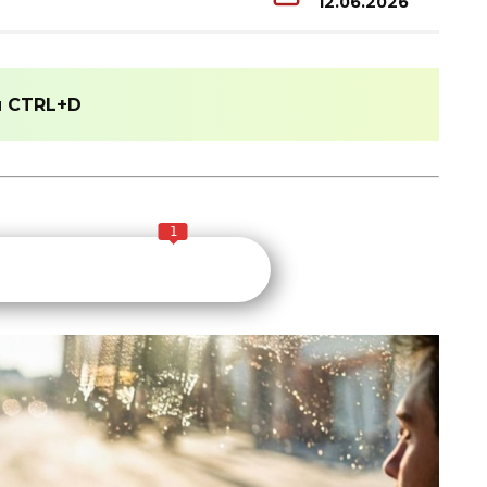
12.06.2026
и
CTRL+D
1