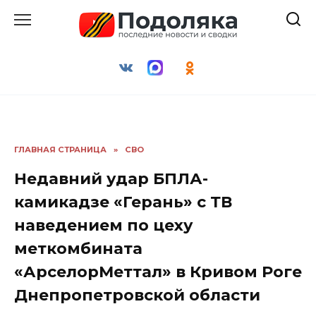
Перейти
к
содержанию
ГЛАВНАЯ СТРАНИЦА
»
СВО
Недавний удар БПЛА-
камикадзе «Герань» с ТВ
наведением по цеху
меткомбината
«АрселорМеттал» в Кривом Роге
Днепропетровской области