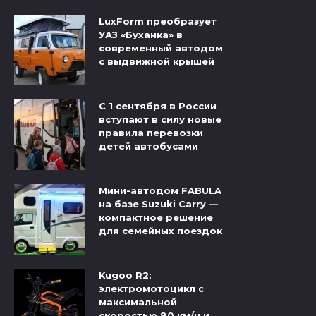
LuxForm преобразует
УАЗ «Буханка» в
современный автодом
с выдвижной крышей
С 1 сентября в России
вступают в силу новые
правила перевозки
детей автобусами
Мини-автодом FABULA
на базе Suzuki Carry —
компактное решение
для семейных поездок
Kugoo R2:
электромотоцикл с
максимальной
скоростью 80 км/ч и