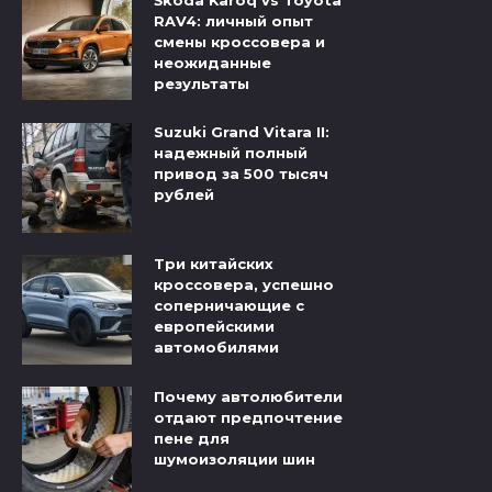
Škoda Karoq vs Toyota
RAV4: личный опыт
смены кроссовера и
неожиданные
результаты
Suzuki Grand Vitara II:
надежный полный
привод за 500 тысяч
рублей
Три китайских
кроссовера, успешно
соперничающие с
европейскими
автомобилями
Почему автолюбители
отдают предпочтение
пене для
шумоизоляции шин