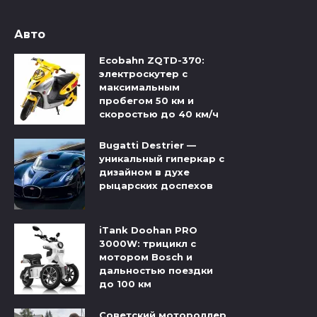
Авто
Ecobahn ZQTD-370:
электроскутер с
максимальным
пробегом 50 км и
скоростью до 40 км/ч
Bugatti Destrier —
уникальный гиперкар с
дизайном в духе
рыцарских доспехов
iTank Doohan PRO
3000W: трицикл с
мотором Bosch и
дальностью поездки
до 100 км
Советский мотороллер